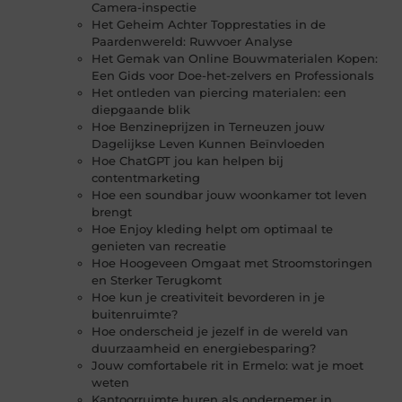
Camera-inspectie
Het Geheim Achter Topprestaties in de
Paardenwereld: Ruwvoer Analyse
Het Gemak van Online Bouwmaterialen Kopen:
Een Gids voor Doe-het-zelvers en Professionals
Het ontleden van piercing materialen: een
diepgaande blik
Hoe Benzineprijzen in Terneuzen jouw
Dagelijkse Leven Kunnen Beïnvloeden
Hoe ChatGPT jou kan helpen bij
contentmarketing
Hoe een soundbar jouw woonkamer tot leven
brengt
Hoe Enjoy kleding helpt om optimaal te
genieten van recreatie
Hoe Hoogeveen Omgaat met Stroomstoringen
en Sterker Terugkomt
Hoe kun je creativiteit bevorderen in je
buitenruimte?
Hoe onderscheid je jezelf in de wereld van
duurzaamheid en energiebesparing?
Jouw comfortabele rit in Ermelo: wat je moet
weten
Kantoorruimte huren als ondernemer in