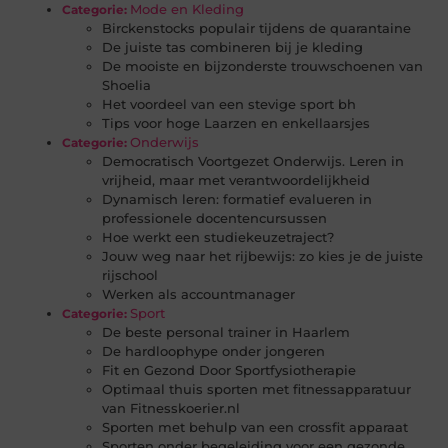
Mode en Kleding
Categorie:
Birckenstocks populair tijdens de quarantaine
De juiste tas combineren bij je kleding
De mooiste en bijzonderste trouwschoenen van
Shoelia
Het voordeel van een stevige sport bh
Tips voor hoge Laarzen en enkellaarsjes
Onderwijs
Categorie:
Democratisch Voortgezet Onderwijs. Leren in
vrijheid, maar met verantwoordelijkheid
Dynamisch leren: formatief evalueren in
professionele docentencursussen
Hoe werkt een studiekeuzetraject?
Jouw weg naar het rijbewijs: zo kies je de juiste
rijschool
Werken als accountmanager
Sport
Categorie:
De beste personal trainer in Haarlem
De hardloophype onder jongeren
Fit en Gezond Door Sportfysiotherapie
Optimaal thuis sporten met fitnessapparatuur
van Fitnesskoerier.nl
Sporten met behulp van een crossfit apparaat
Sporten onder begeleiding voor een gezonde