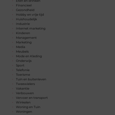
Eten en drinken
Financieel
Gezondheid
Hobby en vrije tijd
Huishoudelijk
Industrie
Internet marketing
Kinderen
Management
Marketing
Media
Meubels
Mode en Kleding
Onderwijs
Sport
Telefonie
Toerisme
Tuin en buitenleven
Tweewielers
Vakantie
Verbouwen
Vervoer en transport
Winkelen
Woning en Tuin
Woningen