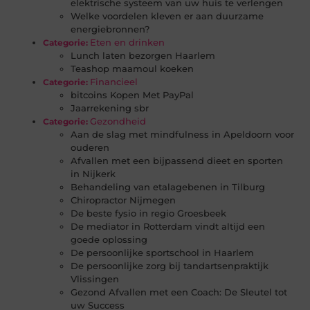
elektrische systeem van uw huis te verlengen
Welke voordelen kleven er aan duurzame
energiebronnen?
Eten en drinken
Categorie:
Lunch laten bezorgen Haarlem
Teashop maamoul koeken
Financieel
Categorie:
bitcoins Kopen Met PayPal
Jaarrekening sbr
Gezondheid
Categorie:
Aan de slag met mindfulness in Apeldoorn voor
ouderen
Afvallen met een bijpassend dieet en sporten
in Nijkerk
Behandeling van etalagebenen in Tilburg
Chiropractor Nijmegen
De beste fysio in regio Groesbeek
De mediator in Rotterdam vindt altijd een
goede oplossing
De persoonlijke sportschool in Haarlem
De persoonlijke zorg bij tandartsenpraktijk
Vlissingen
Gezond Afvallen met een Coach: De Sleutel tot
uw Success