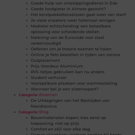
Goede hulp van ontstoppingsdienst in Ede
Goede loodgieter in Almere gezocht?
Het kerstpakkettenseizoen gaat weer van start!
Je vieze sneakers weer helemaal reinigen
Mediator echtscheiding: een betaalbare
oplossing voor scheidende stellen
Naleving van de Eurocode voor staal
vereenvoudigd
Oefenen om je theorie examen te halen
Online je fiets bestellen in tijden van corona
Outplacement
Prijs Voordeur Aluminium
RVS rietjes gebruiken kan nu anders
Student verhuizer
Voorspelbare plaatsen voor warmtestraling
Wanneer bel je een slotenexpert?
Bloemen
Categorie:
De Uitdagingen van het Bestrijden van
Nesidiocorus
Blog
Categorie:
Bouwmaterialen kopen: kies eerst op
toepassing, niet op prijs
Comfort en stijl voor elke dag
Dames skisokken: voorkom knellen bij brede