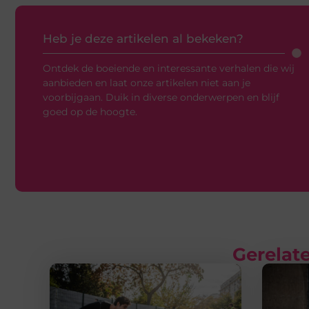
Heb je deze artikelen al bekeken?
Ontdek de boeiende en interessante verhalen die wij
aanbieden en laat onze artikelen niet aan je
voorbijgaan. Duik in diverse onderwerpen en blijf
goed op de hoogte.
Gerelate