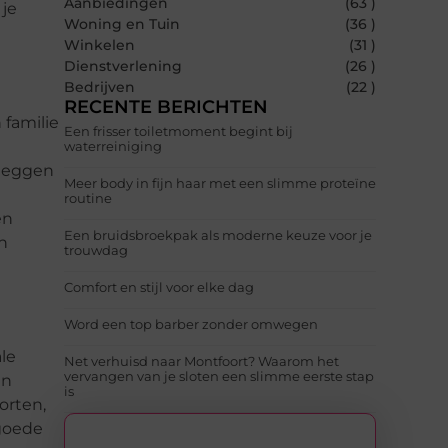
Aanbiedingen
(63 )
 je
Woning en Tuin
(36 )
Winkelen
(31 )
Dienstverlening
(26 )
Bedrijven
(22 )
RECENTE BERICHTEN
 familie
Een frisser toiletmoment begint bij
waterreiniging
rleggen
Meer body in fijn haar met een slimme proteïne
routine
en
Een bruidsbroekpak als moderne keuze voor je
n
trouwdag
Comfort en stijl voor elke dag
Word een top barber zonder omwegen
ale
Net verhuisd naar Montfoort? Waarom het
vervangen van je sloten een slimme eerste stap
en
is
orten,
 goede