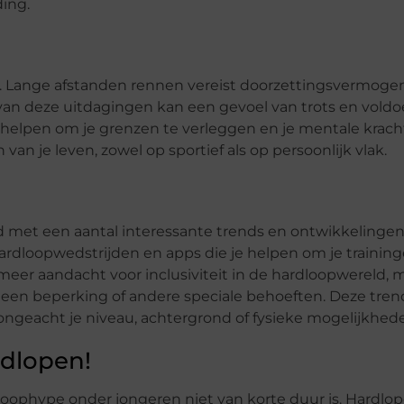
ing.
. Lange afstanden rennen vereist doorzettingsvermogen
 van deze uitdagingen kan een gevoel van trots en vold
e helpen om je grenzen te verleggen en je mentale krach
 van je leven, zowel op sportief als op persoonlijk vlak.
met een aantal interessante trends en ontwikkelingen.
ardloopwedstrijden en apps die je helpen om je training
eer aandacht voor inclusiviteit in de hardloopwereld, 
en beperking of andere speciale behoeften. Deze tren
 ongeacht je niveau, achtergrond of fysieke mogelijkhed
dlopen!
dloophype onder jongeren niet van korte duur is. Hardlop