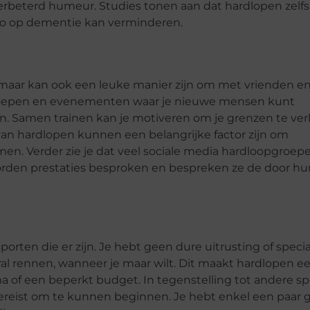
erbeterd humeur. Studies tonen aan dat hardlopen zelfs
ico op dementie kan verminderen.
, maar kan ook een leuke manier zijn om met vrienden en
opgroepen en evenementen waar je nieuwe mensen kunt
n. Samen trainen kan je motiveren om je grenzen te ve
 van hardlopen kunnen een belangrijke factor zijn om
men. Verder zie je dat veel sociale media hardloopgroep
orden prestaties besproken en bespreken ze de door hu
orten die er zijn. Je hebt geen dure uitrusting of speci
ral rennen, wanneer je maar wilt. Dit maakt hardlopen e
 of een beperkt budget. In tegenstelling tot andere sp
ng vereist om te kunnen beginnen. Je hebt enkel een paar