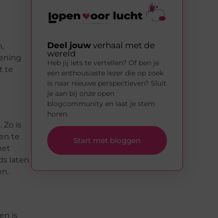
Deel jouw
verhaal met de
,
wereld
oening
Heb jij iets te vertellen? Of ben je
t te
een enthousiaste lezer die op zoek
is naar nieuwe perspectieven? Sluit
je aan bij onze open
blogcommunity en laat je stem
horen.
 Zo is
en te
Start met bloggen
met
ds laten
en.
en is