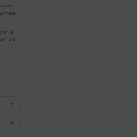
jn van
 kunnen
ier je
iet van
▼
▼