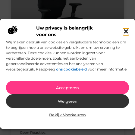
Uw privacy is belangrijk
voor ons
Wij maken gebruik van cookies en vergelijkbare technologieën om
te begrijpen hoe u onze website gebruikt en om uw ervaring te
verbeteren. Deze cookies kunnen worden ingezet voor
verschillende doeleinden, zoals het aanbieden van
De ultieme gids voor het kopen
gepersonaliseerde advertenties en het analyseren van
van gebruikte meubels en hoe u
websitegebruik. Raadpleeg
ons cookiebeleid
voor meer informatie.
hiermee geld kunt besparen
Refurbished meubels zijn tweedehands meubels die
Accepteren
voor een lagere prijs worden verkocht dan nieuwe
meubels. Het kan gebruikt of nieuw zijn, maar is
Weigeren
teruggestuurd naar
Bekijk Voorkeuren
Woning en Tuin
Geen Reacties