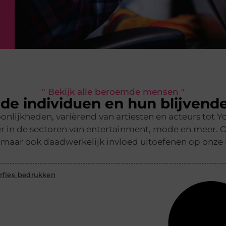
" Bekijk alle beroemde mensen "
e individuen en hun blijvend
nlijkheden, variërend van artiesten en acteurs tot Y
 in de sectoren van entertainment, mode en meer. Ont
jn, maar ook daadwerkelijk invloed uitoefenen op onze
rfles bedrukken