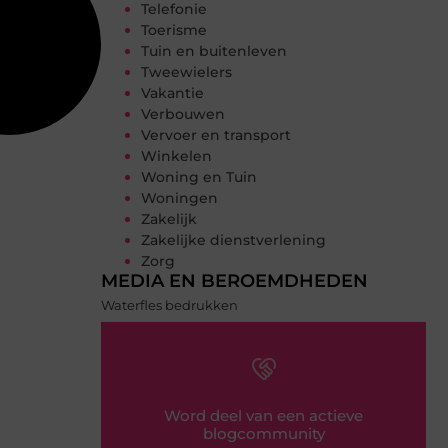
Telefonie
Toerisme
Tuin en buitenleven
Tweewielers
Vakantie
Verbouwen
Vervoer en transport
Winkelen
Woning en Tuin
Woningen
Zakelijk
Zakelijke dienstverlening
Zorg
MEDIA EN BEROEMDHEDEN
Waterfles bedrukken
Word deel van een actieve
blogcommunity