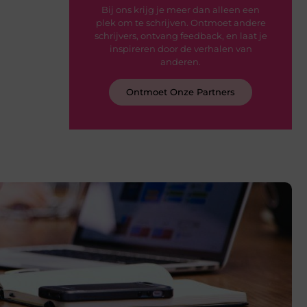
Bij ons krijg je meer dan alleen een
plek om te schrijven. Ontmoet andere
schrijvers, ontvang feedback, en laat je
inspireren door de verhalen van
anderen.
Ontmoet Onze Partners