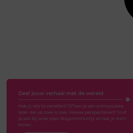
Deel jouw verhaal met de wereld
Heb jij iets te vertellen? Of ben je een enthousiaste
lezer die op zoek is naar nieuwe perspectieven? Sluit
je aan bij onze open blogcommunity en laat je stem
horen.