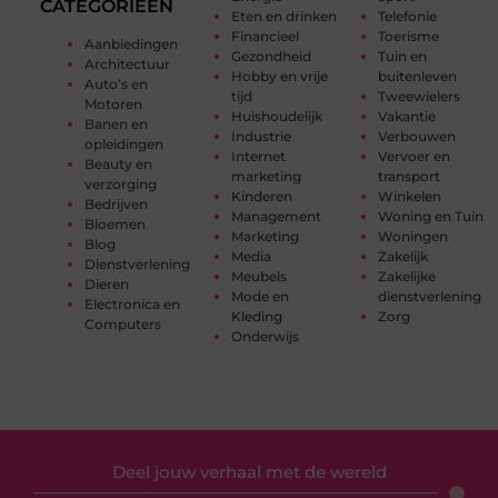
CATEGORIEËN
Eten en drinken
Telefonie
Financieel
Toerisme
Aanbiedingen
Gezondheid
Tuin en
Architectuur
Hobby en vrije
buitenleven
Auto’s en
tijd
Tweewielers
Motoren
Huishoudelijk
Vakantie
Banen en
Industrie
Verbouwen
opleidingen
Internet
Vervoer en
Beauty en
marketing
transport
verzorging
Kinderen
Winkelen
Bedrijven
Management
Woning en Tuin
Bloemen
Marketing
Woningen
Blog
Media
Zakelijk
Dienstverlening
Meubels
Zakelijke
Dieren
Mode en
dienstverlening
Electronica en
Kleding
Zorg
Computers
Onderwijs
Deel jouw verhaal met de wereld