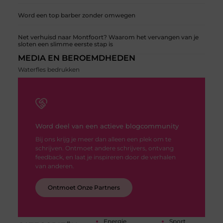
Word een top barber zonder omwegen
Net verhuisd naar Montfoort? Waarom het vervangen van je
sloten een slimme eerste stap is
MEDIA EN BEROEMDHEDEN
Waterfles bedrukken
Word deel van een actieve blogcommunity
Bij ons krijg je meer dan alleen een plek om te
schrijven. Ontmoet andere schrijvers, ontvang
feedback, en laat je inspireren door de verhalen
van anderen.
Ontmoet Onze Partners
Energie
Sport