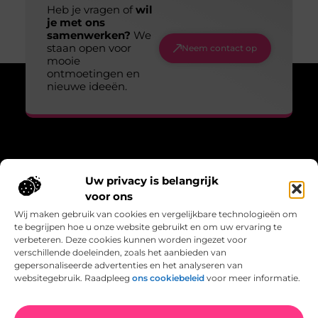
Heb je vragen of
wil
je met ons
samenwerken?
We
staan open voor
Neem contact op
mooie
ontmoetingen en
nieuwe ideeën.
Over Lopen voor lucht
Uw privacy is belangrijk
“Adem, wandel, leef – verhalen die bewegen.”
voor ons
Lopenvoorlucht.nl biedt blogs en artikelen over bewust leven,
Wij maken gebruik van cookies en vergelijkbare technologieën om
frisse gedachten en de kracht van beweging in het dagelijks
te begrijpen hoe u onze website gebruikt en om uw ervaring te
bestaan.
verbeteren. Deze cookies kunnen worden ingezet voor
verschillende doeleinden, zoals het aanbieden van
Bericht categorie
gepersonaliseerde advertenties en het analyseren van
websitegebruik. Raadpleeg
ons cookiebeleid
voor meer informatie.