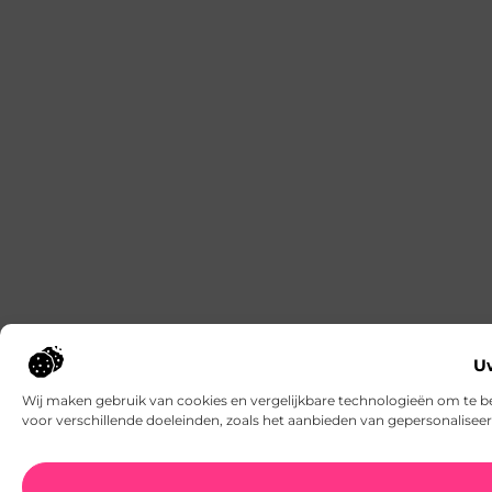
Uw
Wij maken gebruik van cookies en vergelijkbare technologieën om te b
voor verschillende doeleinden, zoals het aanbieden van gepersonalisee