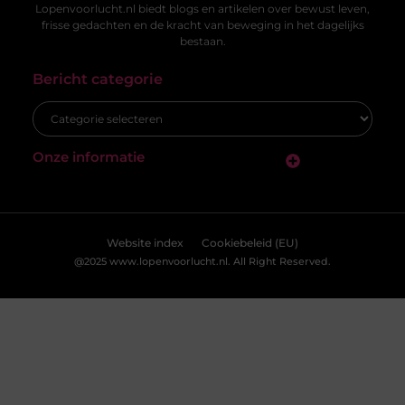
Lopenvoorlucht.nl biedt blogs en artikelen over bewust leven,
frisse gedachten en de kracht van beweging in het dagelijks
bestaan.
Bericht categorie
Onze informatie
Backlinks kopen Nederland: wat je moet weten voordat je een keuze maakt
Geld verdienen met links: hoe jij links kunt inzetten als inkomstenbron
Website index
Cookiebeleid (EU)
@2025 www.lopenvoorlucht.nl. All Right Reserved.