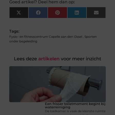
Goed artikel? Deel hem dan op:
X
Facebook
Pinterest
LinkedIn
Email
(Twitter)
Tags:
Fysio- en fitnesscentrum Capelle aan den IJssel
,
Sporten
onder begeleiding
Lees deze
artikelen
voor meer inzicht
Een frisser toiletmoment begint bij
waterreiniging
De badkamer is vaak de kleinste ruimte