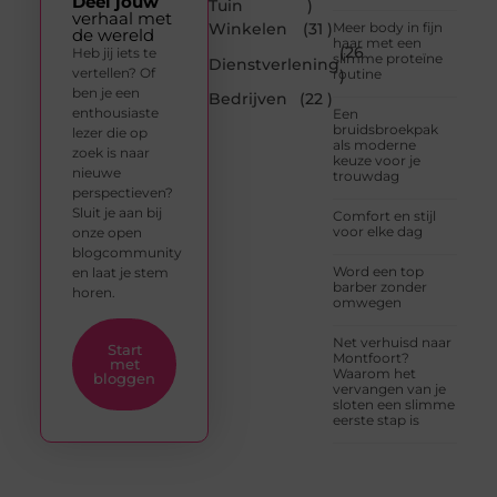
Deel jouw
Tuin
)
verhaal met
Winkelen
(31 )
Meer body in fijn
de wereld
haar met een
(26
Heb jij iets te
slimme proteïne
Dienstverlening
vertellen? Of
routine
)
ben je een
Bedrijven
(22 )
enthousiaste
Een
bruidsbroekpak
lezer die op
als moderne
zoek is naar
keuze voor je
nieuwe
trouwdag
perspectieven?
Sluit je aan bij
Comfort en stijl
voor elke dag
onze open
blogcommunity
Word een top
en laat je stem
barber zonder
horen.
omwegen
Net verhuisd naar
Start
Montfoort?
met
Waarom het
bloggen
vervangen van je
sloten een slimme
eerste stap is