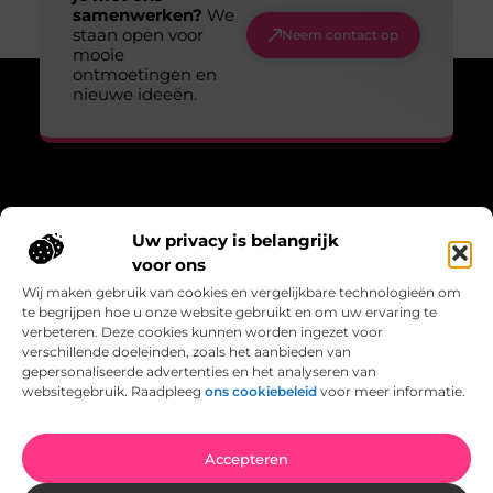
samenwerken?
We
staan open voor
Neem contact op
mooie
ontmoetingen en
nieuwe ideeën.
Over Lopen voor lucht
Uw privacy is belangrijk
“Adem, wandel, leef – verhalen die bewegen.”
voor ons
Lopenvoorlucht.nl biedt blogs en artikelen over bewust leven,
Wij maken gebruik van cookies en vergelijkbare technologieën om
frisse gedachten en de kracht van beweging in het dagelijks
te begrijpen hoe u onze website gebruikt en om uw ervaring te
bestaan.
verbeteren. Deze cookies kunnen worden ingezet voor
verschillende doeleinden, zoals het aanbieden van
Bericht categorie
gepersonaliseerde advertenties en het analyseren van
websitegebruik. Raadpleeg
ons cookiebeleid
voor meer informatie.
Onze informatie
Accepteren
Backlinks kopen Nederland: wat je moet weten voordat je een keuze maakt
Geld verdienen met links: hoe jij links kunt inzetten als inkomstenbron