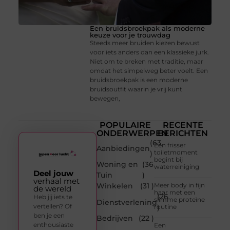
Een bruidsbroekpak als moderne
keuze voor je trouwdag
Steeds meer bruiden kiezen bewust
voor iets anders dan een klassieke jurk.
Niet om te breken met traditie, maar
omdat het simpelweg beter voelt. Een
bruidsbroekpak is een moderne
bruidsoutfit waarin je vrij kunt
bewegen,
POPULAIRE
RECENTE
ONDERWERPEN
BERICHTEN
(63
Een frisser
Aanbiedingen
toiletmoment
)
begint bij
Woning en
(36
waterreiniging
Deel jouw
Tuin
)
verhaal met
Winkelen
(31 )
Meer body in fijn
de wereld
haar met een
(26
Heb jij iets te
slimme proteïne
Dienstverlening
vertellen? Of
routine
)
ben je een
Bedrijven
(22 )
enthousiaste
Een