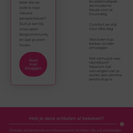
bruidsbroekpak
lezer die op
als moderne
zoek is naar
keuze voor je
nieuwe
trouwdag
perspectieven?
Sluit je aan bij
Comfort en stijl
voor elke dag
onze open
blogcommunity
Word een top
en laat je stem
barber zonder
horen.
omwegen
Net verhuisd naar
Start
Montfoort?
met
Waarom het
bloggen
vervangen van je
sloten een slimme
eerste stap is
Heb je deze artikelen al bekeken?
Ontdek de boeiende en interessante verhalen die wij aanbieden