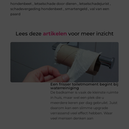
hondenbeet
,
letselschade door dieren
,
letselschadejurist
,
schadevergeding hondenbeet
,
smartengeld
,
val van een
paard
Lees deze
artikelen
voor meer inzicht
Een frisser toiletmoment begint bij
waterreiniging
De badkamer is vaak de kleinste ruimte
in huis, maar wel een plek die u
meerdere keren per dag gebruikt. Juist
daarom kan een slimme upgrade
verrassend veel effect hebben. Waar
veel mensen denken aan