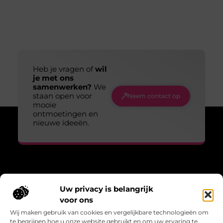
Heb je vragen of
wil
je met ons
samenwerken?
We
staan open voor
Neem contact op
mooie
ontmoetingen en
nieuwe ideeën.
Over Lopen voor lucht
Uw privacy is belangrijk
“Adem, wandel, leef – verhalen die bewegen.”
voor ons
Lopenvoorlucht.nl biedt blogs en artikelen over bewust leven,
Wij maken gebruik van cookies en vergelijkbare technologieën om
frisse gedachten en de kracht van beweging in het dagelijks
te begrijpen hoe u onze website gebruikt en om uw ervaring te