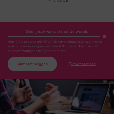
Onderwijs
Deel jouw verhaal met de wereld
Heb jij iets te vertellen? Of ben je een enthousiaste lezer die op
zoek is naar nieuwe perspectieven? Sluit je aan bij onze open
blogcommunity en laat je stem horen.
Start met bloggen
Praat met ons