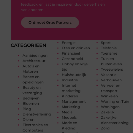
feedback, en laat je inspireren door de verhalen
van anderen.
Ontmoet Onze Partners
Energie
Sport
CATEGORIEËN
Eten en drinken
Telefonie
Financieel
Toerisme
Aanbiedingen
Gezondheid
Tuin en
Architectuur
Hobby en vrije
buitenleven
Auto’s en
tijd
Tweewielers
Motoren
Huishoudelijk
Vakantie
Banen en
Industrie
Verbouwen
opleidingen
Internet
Vervoer en
Beauty en
marketing
transport
verzorging
Kinderen
Winkelen
Bedrijven
Management
Woning en Tuin
Bloemen
Marketing
Woningen
Blog
Media
Zakelijk
Dienstverlening
Meubels
Zakelijke
Dieren
Mode en
dienstverlening
Electronica en
Kleding
Zorg
Computers