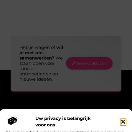
Heb je vragen of
wil
je met ons
samenwerken?
We
staan open voor
Neem contact op
mooie
ontmoetingen en
nieuwe ideeën.
Over Lopen voor lucht
Uw privacy is belangrijk
“Adem, wandel, leef – verhalen die bewegen.”
voor ons
Lopenvoorlucht.nl biedt blogs en artikelen over bewust leven,