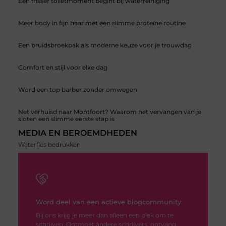
Een frisser toiletmoment begint bij waterreiniging
Meer body in fijn haar met een slimme proteïne routine
Een bruidsbroekpak als moderne keuze voor je trouwdag
Comfort en stijl voor elke dag
Word een top barber zonder omwegen
Net verhuisd naar Montfoort? Waarom het vervangen van je
sloten een slimme eerste stap is
MEDIA EN BEROEMDHEDEN
Waterfles bedrukken
Word deel van een actieve blogcommunity
Bij ons krijg je meer dan alleen een plek om te
schrijven. Ontmoet andere schrijvers, ontvang