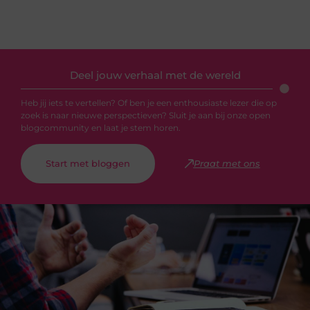
Deel jouw verhaal met de wereld
Heb jij iets te vertellen? Of ben je een enthousiaste lezer die op
zoek is naar nieuwe perspectieven? Sluit je aan bij onze open
blogcommunity en laat je stem horen.
Start met bloggen
Praat met ons