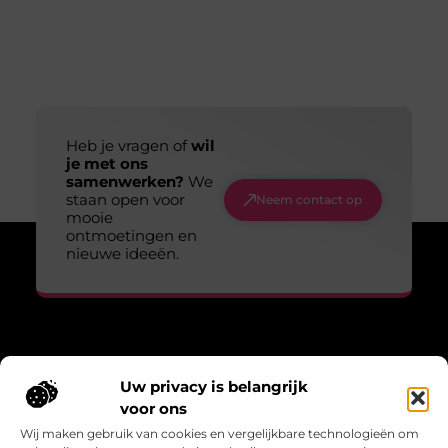
Heb je vragen of
wil
je met ons
samenwerken?
We
staan open voor
Neem contact op
mooie
ontmoetingen en
nieuwe ideeën.
Over Lopen voor lucht
Uw privacy is belangrijk
“Adem, wandel, leef – verhalen die bewegen.”
voor ons
Lopenvoorlucht.nl biedt blogs en artikelen over bewust leven,
Wij maken gebruik van cookies en vergelijkbare technologieën om
frisse gedachten en de kracht van beweging in het dagelijks