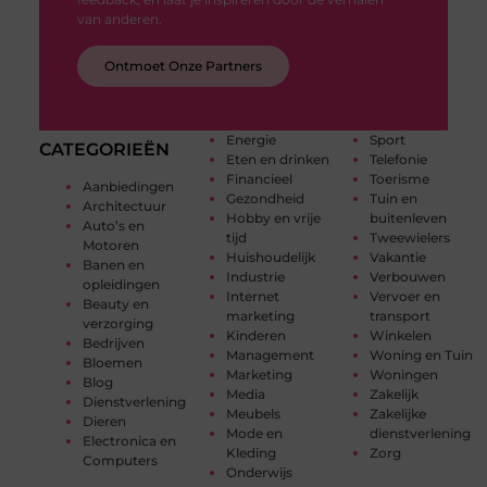
van anderen.
Ontmoet Onze Partners
Energie
Sport
CATEGORIEËN
Eten en drinken
Telefonie
Financieel
Toerisme
Aanbiedingen
Gezondheid
Tuin en
Architectuur
Hobby en vrije
buitenleven
Auto’s en
tijd
Tweewielers
Motoren
Huishoudelijk
Vakantie
Banen en
Industrie
Verbouwen
opleidingen
Internet
Vervoer en
Beauty en
marketing
transport
verzorging
Kinderen
Winkelen
Bedrijven
Management
Woning en Tuin
Bloemen
Marketing
Woningen
Blog
Media
Zakelijk
Dienstverlening
Meubels
Zakelijke
Dieren
Mode en
dienstverlening
Electronica en
Kleding
Zorg
Computers
Onderwijs