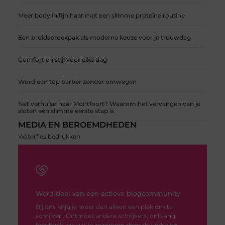
Meer body in fijn haar met een slimme proteïne routine
Een bruidsbroekpak als moderne keuze voor je trouwdag
Comfort en stijl voor elke dag
Word een top barber zonder omwegen
Net verhuisd naar Montfoort? Waarom het vervangen van je
sloten een slimme eerste stap is
MEDIA EN BEROEMDHEDEN
Waterfles bedrukken
Word deel van een actieve blogcommunity
Bij ons krijg je meer dan alleen een plek om te
schrijven. Ontmoet andere schrijvers, ontvang
feedback, en laat je inspireren door de verhalen