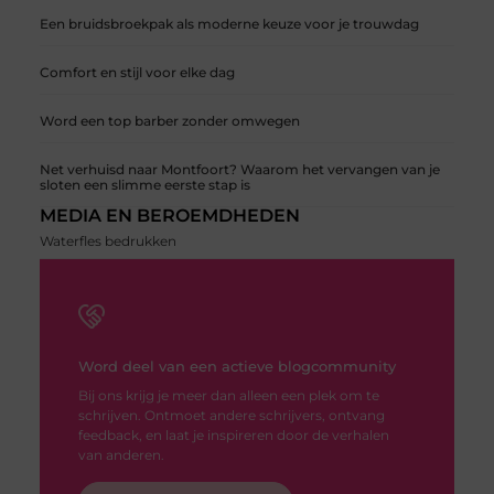
Een bruidsbroekpak als moderne keuze voor je trouwdag
Comfort en stijl voor elke dag
Word een top barber zonder omwegen
Net verhuisd naar Montfoort? Waarom het vervangen van je
sloten een slimme eerste stap is
MEDIA EN BEROEMDHEDEN
Waterfles bedrukken
Word deel van een actieve blogcommunity
Bij ons krijg je meer dan alleen een plek om te
schrijven. Ontmoet andere schrijvers, ontvang
feedback, en laat je inspireren door de verhalen
van anderen.