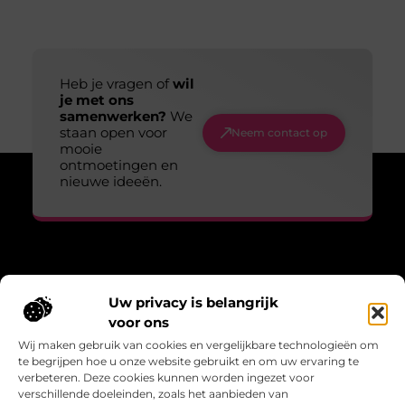
Heb je vragen of
wil
je met ons
samenwerken?
We
staan open voor
Neem contact op
mooie
ontmoetingen en
nieuwe ideeën.
Over Lopen voor lucht
Uw privacy is belangrijk
“Adem, wandel, leef – verhalen die bewegen.”
voor ons
Lopenvoorlucht.nl biedt blogs en artikelen over bewust leven,
Wij maken gebruik van cookies en vergelijkbare technologieën om
frisse gedachten en de kracht van beweging in het dagelijks
te begrijpen hoe u onze website gebruikt en om uw ervaring te
bestaan.
verbeteren. Deze cookies kunnen worden ingezet voor
verschillende doeleinden, zoals het aanbieden van
Bericht categorie