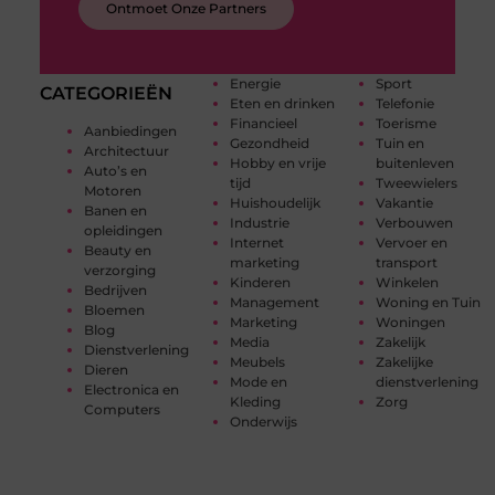
Ontmoet Onze Partners
Energie
Sport
CATEGORIEËN
Eten en drinken
Telefonie
Financieel
Toerisme
Aanbiedingen
Gezondheid
Tuin en
Architectuur
Hobby en vrije
buitenleven
Auto’s en
tijd
Tweewielers
Motoren
Huishoudelijk
Vakantie
Banen en
Industrie
Verbouwen
opleidingen
Internet
Vervoer en
Beauty en
marketing
transport
verzorging
Kinderen
Winkelen
Bedrijven
Management
Woning en Tuin
Bloemen
Marketing
Woningen
Blog
Media
Zakelijk
Dienstverlening
Meubels
Zakelijke
Dieren
Mode en
dienstverlening
Electronica en
Kleding
Zorg
Computers
Onderwijs