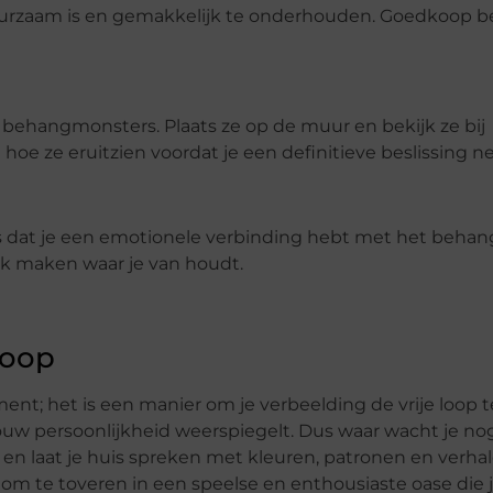
 duurzaam is en gemakkelijk te onderhouden. Goedkoop 
om behangmonsters. Plaats ze op de muur en bekijk ze bij
oe ze eruitzien voordat je een definitieve beslissing n
is dat je een emotionele verbinding hebt met het behang
lek maken waar je van houdt.
loop
ent; het is een manier om je verbeelding de vrije loop t
jouw persoonlijkheid weerspiegelt. Dus waar wacht je no
n laat je huis spreken met kleuren, patronen en verhal
ur om te toveren in een speelse en enthousiaste oase die 