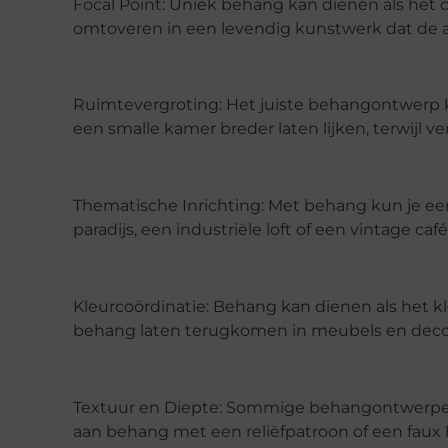
Focal Point: Uniek behang kan dienen als het
omtoveren in een levendig kunstwerk dat de aa
Ruimtevergroting: Het juiste behangontwerp k
een smalle kamer breder laten lijken, terwijl
Thematische Inrichting: Met behang kun je een 
paradijs, een industriële loft of een vintage café
Kleurcoördinatie: Behang kan dienen als het kl
behang laten terugkomen in meubels en decor
Textuur en Diepte: Sommige behangontwerpen
aan behang met een reliëfpatroon of een faux