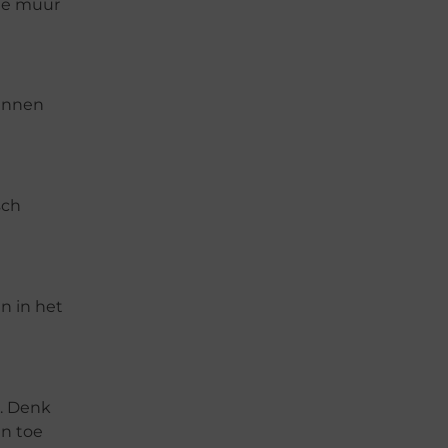
aie muur
kunnen
sch
n in het
. Denk
en toe