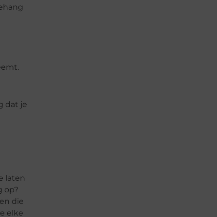
behang
eemt.
 dat je
e laten
g op?
en die
je elke