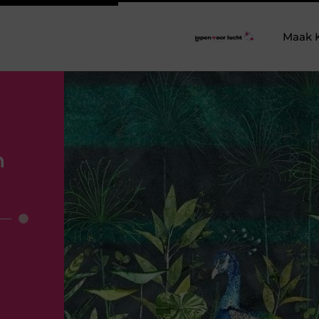
Maak 
n