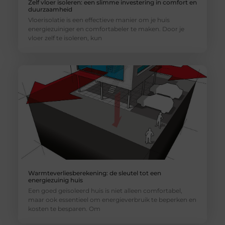
Zelf vloer isoleren: een slimme investering in comfort en
duurzaamheid
Vloerisolatie is een effectieve manier om je huis
energiezuiniger en comfortabeler te maken. Door je
vloer zelf te isoleren, kun
Warmteverliesberekening: de sleutel tot een
energiezuinig huis
Een goed geïsoleerd huis is niet alleen comfortabel,
maar ook essentieel om energieverbruik te beperken en
kosten te besparen. Om