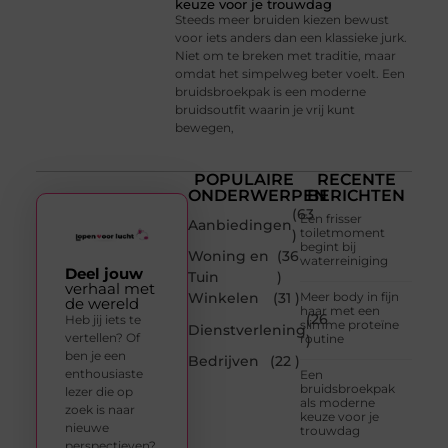
keuze voor je trouwdag
Steeds meer bruiden kiezen bewust
voor iets anders dan een klassieke jurk.
Niet om te breken met traditie, maar
omdat het simpelweg beter voelt. Een
bruidsbroekpak is een moderne
bruidsoutfit waarin je vrij kunt
bewegen,
POPULAIRE
RECENTE
ONDERWERPEN
BERICHTEN
(63
Een frisser
Aanbiedingen
toiletmoment
)
begint bij
Woning en
(36
waterreiniging
Deel jouw
Tuin
)
verhaal met
Winkelen
(31 )
Meer body in fijn
de wereld
haar met een
(26
Heb jij iets te
slimme proteïne
Dienstverlening
vertellen? Of
routine
)
ben je een
Bedrijven
(22 )
enthousiaste
Een
bruidsbroekpak
lezer die op
als moderne
zoek is naar
keuze voor je
nieuwe
trouwdag
perspectieven?