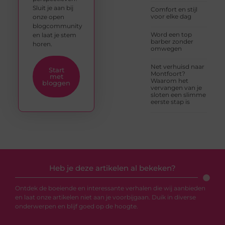
Sluit je aan bij
Comfort en stijl
voor elke dag
onze open
blogcommunity
Word een top
en laat je stem
barber zonder
horen.
omwegen
Net verhuisd naar
Start
Montfoort?
met
Waarom het
bloggen
vervangen van je
sloten een slimme
eerste stap is
Heb je deze artikelen al bekeken?
Ontdek de boeiende en interessante verhalen die wij aanbieden
en laat onze artikelen niet aan je voorbijgaan. Duik in diverse
onderwerpen en blijf goed op de hoogte.