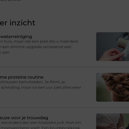
r inzicht
 waterreiniging
in huis, maar wel een plek die u meerdere
an een slimme upgrade verrassend veel
n aan
mme proteïne routine
fvertrouwen beïnvloeden. Je föhnt, je
 scheiding, maar na een uur zakt alles weer
euze voor je trouwdag
iets anders dan een klassieke jurk. Niet om
simpelweg beter voelt. Een bruidsbroekpak