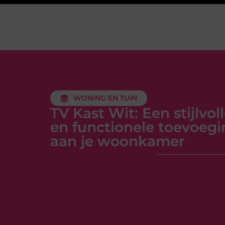
WONING EN TUIN
TV Kast Wit: Een stijlvol
en functionele toevoegi
aan je woonkamer