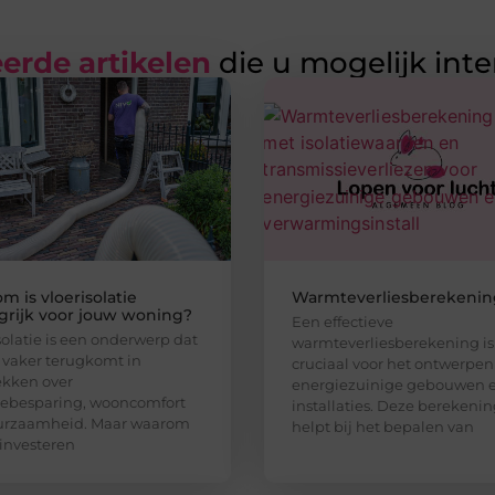
erde artikelen
die u mogelijk int
m is vloerisolatie
Warmteverliesberekenin
grijk voor jouw woning?
Een effectieve
solatie is een onderwerp dat
warmteverliesberekening is
 vaker terugkomt in
cruciaal voor het ontwerpen
ekken over
energiezuinige gebouwen 
iebesparing, wooncomfort
installaties. Deze berekeni
urzaamheid. Maar waarom
helpt bij het bepalen van
 investeren