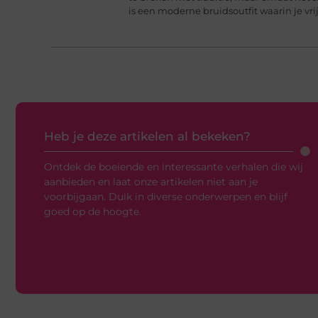
is een moderne bruidsoutfit waarin je vr
Heb je deze artikelen al bekeken?
Ontdek de boeiende en interessante verhalen die wij
aanbieden en laat onze artikelen niet aan je
voorbijgaan. Duik in diverse onderwerpen en blijf
goed op de hoogte.