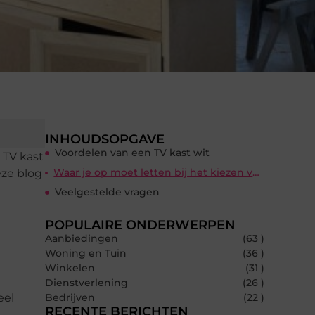
INHOUDSOPGAVE
Voordelen van een TV kast wit
 TV kast
Waar je op moet letten bij het kiezen van een TV kast wit
eze blog
Veelgestelde vragen
POPULAIRE ONDERWERPEN
Aanbiedingen
(63 )
Woning en Tuin
(36 )
Winkelen
(31 )
Dienstverlening
(26 )
eel
Bedrijven
(22 )
RECENTE BERICHTEN