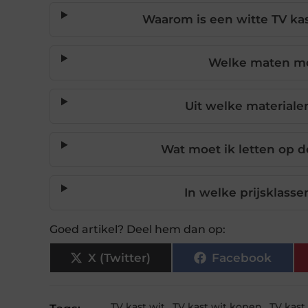
Waarom is een witte TV k
Welke maten mo
Uit welke materiale
Wat moet ik letten op de
In welke prijsklasse
Goed artikel? Deel hem dan op:
X (Twitter)
Facebook
TV kast wit
,
TV kast wit kopen
,
TV kast