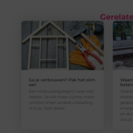
Gerelate
Ga je verbouwen? Pak het slim
Waaro
aan
belan
Een verbouwing begint vaak met
Vloeri
ideeën. Je wilt meer ruimte, meer
steeds
comfort of een andere uitstraling
gespr
in huis. Toch draait
energ
en du
zou je