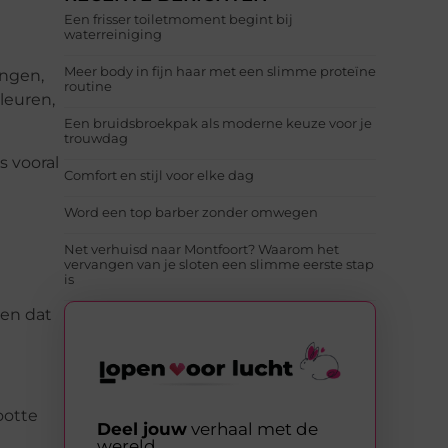
Een frisser toiletmoment begint bij
waterreiniging
Meer body in fijn haar met een slimme proteïne
ingen,
routine
leuren,
Een bruidsbroekpak als moderne keuze voor je
trouwdag
s vooral
Comfort en stijl voor elke dag
Word een top barber zonder omwegen
Net verhuisd naar Montfoort? Waarom het
vervangen van je sloten een slimme eerste stap
is
gen dat
ootte
Deel jouw
verhaal met de
wereld