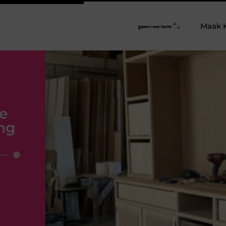
Maak 
le
ng