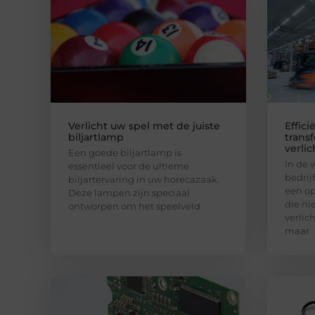
Verlicht uw spel met de juiste
Effici
biljartlamp
trans
verlic
Een goede biljartlamp is
In de 
essentieel voor de ultieme
bedrij
biljartervaring in uw horecazaak.
een op
Deze lampen zijn speciaal
die ni
ontworpen om het speelveld
verlic
maar