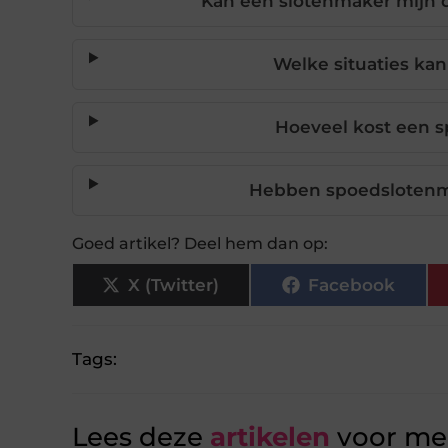
Kan een slotenmaker mijn 
Welke situaties ka
Hoeveel kost een s
Hebben spoedslotenma
Goed artikel? Deel hem dan op:
X (Twitter)
Facebook
Tags:
Lees deze
artikelen
voor mee