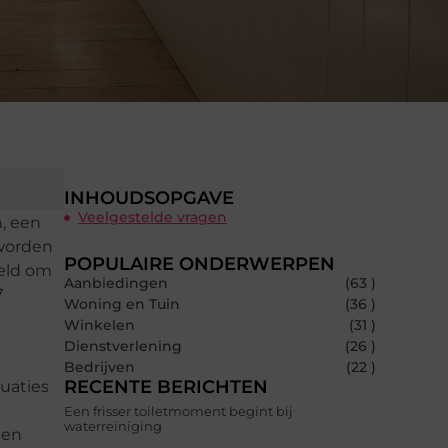
INHOUDSOPGAVE
Veelgestelde vragen
, een
 worden
POPULAIRE ONDERWERPEN
eld om
Aanbiedingen
(63 )
7
Woning en Tuin
(36 )
Winkelen
(31 )
Dienstverlening
(26 )
Bedrijven
(22 )
RECENTE BERICHTEN
tuaties
Een frisser toiletmoment begint bij
waterreiniging
 en