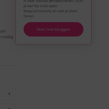
is naar nieuwe perspectieven? Sluit
je aan bij onze open
blogcommunity en laat je stem
horen.
Start met bloggen
ust
g nodig
▼