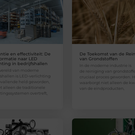
ëntie en effectiviteit: De
De Toekomst van de Rein
formatie naar LED
van Grondstoffen
hting in bedrijfshallen
In de moderne industrie is
wereld van moderne
de reiniging van grondstoff
fshallen is LED-verlichting
cruciaal proces geworden. 
vallende held geworden,
waarborgt niet alleen de kwa
et alleen de traditionele
van de eindproducten,
htingssystemen overtreft,