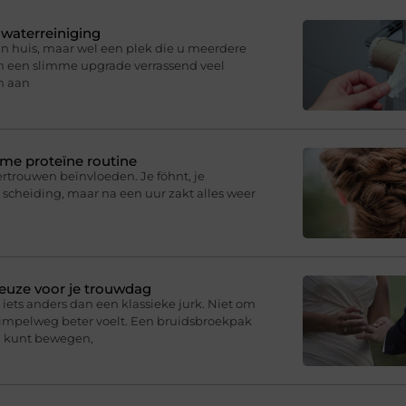
 waterreiniging
in huis, maar wel een plek die u meerdere
an een slimme upgrade verrassend veel
n aan
mme proteïne routine
fvertrouwen beïnvloeden. Je föhnt, je
 scheiding, maar na een uur zakt alles weer
euze voor je trouwdag
iets anders dan een klassieke jurk. Niet om
simpelweg beter voelt. Een bruidsbroekpak
ij kunt bewegen,