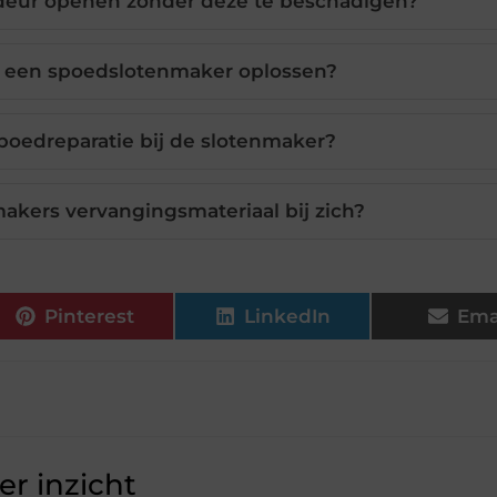
deur openen zonder deze te beschadigen?
n een spoedslotenmaker oplossen?
poedreparatie bij de slotenmaker?
kers vervangingsmateriaal bij zich?
Pinterest
LinkedIn
Ema
r inzicht