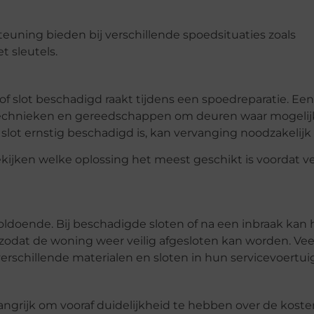
uning bieden bij verschillende spoedsituaties zoals
t sleutels.
 slot beschadigd raakt tijdens een spoedreparatie. Een
 technieken en gereedschappen om deuren waar mogelij
ot ernstig beschadigd is, kan vervanging noodzakelijk z
kijken welke oplossing het meest geschikt is voordat v
oldoende. Bij beschadigde sloten of na een inbraak kan 
zodat de woning weer veilig afgesloten kan worden. Vee
schillende materialen en sloten in hun servicevoertui
angrijk om vooraf duidelijkheid te hebben over de koste