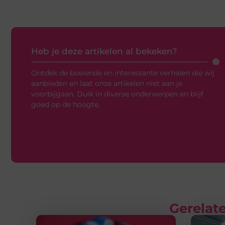
Heb je deze artikelen al bekeken?
Ontdek de boeiende en interessante verhalen die wij
aanbieden en laat onze artikelen niet aan je
voorbijgaan. Duik in diverse onderwerpen en blijf
goed op de hoogte.
Gerelate