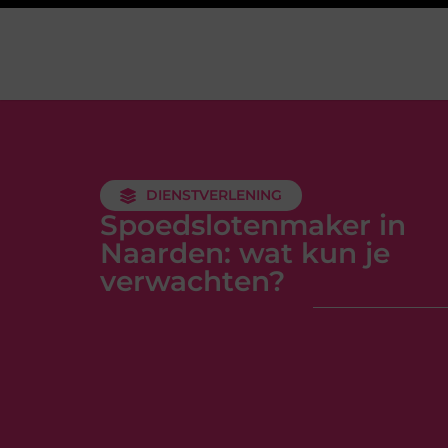
DIENSTVERLENING
Spoedslotenmaker in
Naarden: wat kun je
verwachten?