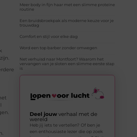
Meer body in fijn haar met een slimme proteïne
routine
Een bruidsbroekpak als moderne keuze voor je
trouwdag
Comfort en stijl voor elke dag
Word een top barber zonder omwegen
k
ijn.
Net verhuisd naar Montfoort? Waarom het
vervangen van je sloten een slimme eerste stap
is
erdere
het
l
gen.
Deel jouw
verhaal met de
wereld
Heb jij iets te vertellen? Of ben je
een enthousiaste lezer die op zoek
n.