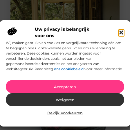
Uw privacy is belangrijk
voor ons
Wij maken gebruik van cookies en vergelijkbare technologieën om
te begrijpen hoe u onze website gebruikt en om uw ervaring te
Ontdek de onmisbare rol van Notaris Terneuzen in onze
verbeteren. Deze cookies kunnen worden ingezet voor
gemeenschap
verschillende doeleinden, zoals het aanbieden van
Inleiding tot Notaris Terneuzen Notaris Terneuzen is al
gepersonaliseerde advertenties en het analyseren van
jarenlang een vertrouwde naam in de lokale
websitegebruik. Raadpleeg
ons cookiebeleid
voor meer informatie.
gemeenschap, maar wat maakt deze
Accepteren
Weigeren
Bekijk Voorkeuren