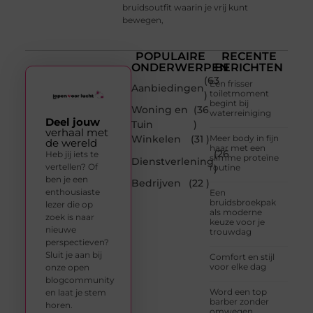
bruidsoutfit waarin je vrij kunt
bewegen,
POPULAIRE
RECENTE
ONDERWERPEN
BERICHTEN
(63
Een frisser
Aanbiedingen
toiletmoment
)
begint bij
Woning en
(36
waterreiniging
Deel jouw
Tuin
)
verhaal met
Winkelen
(31 )
Meer body in fijn
de wereld
haar met een
(26
Heb jij iets te
slimme proteïne
Dienstverlening
vertellen? Of
routine
)
ben je een
Bedrijven
(22 )
enthousiaste
Een
bruidsbroekpak
lezer die op
als moderne
zoek is naar
keuze voor je
nieuwe
trouwdag
perspectieven?
Sluit je aan bij
Comfort en stijl
voor elke dag
onze open
blogcommunity
Word een top
en laat je stem
barber zonder
horen.
omwegen