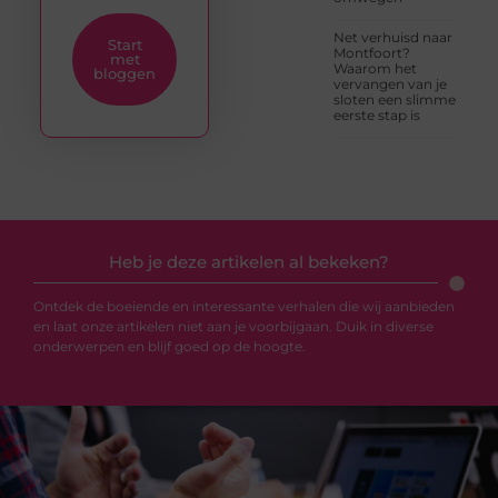
Net verhuisd naar
Start
Montfoort?
met
Waarom het
bloggen
vervangen van je
sloten een slimme
eerste stap is
Heb je deze artikelen al bekeken?
Ontdek de boeiende en interessante verhalen die wij aanbieden
en laat onze artikelen niet aan je voorbijgaan. Duik in diverse
onderwerpen en blijf goed op de hoogte.