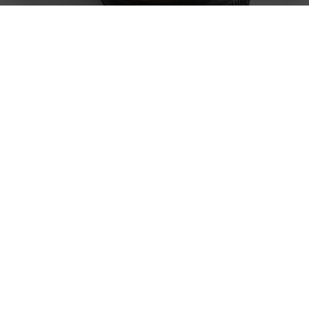
Verwen Je Voeten met de Beste Pedicures in Terneuzen
Waarom Pedicures Belangrijk Zijn Onze voeten dragen
ons de hele dag, elke dag. Ze verdienen het dus om
extra goed
Rijschool Terneuzen Vernieuwt de Weg naar Veilig
Rijden
Als je in Terneuzen woont en je rijbewijs wilt halen, dan