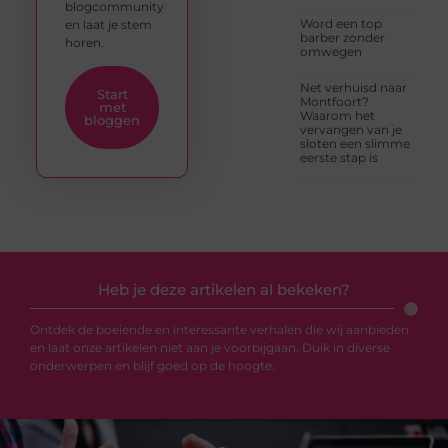
blogcommunity
Word een top
en laat je stem
barber zonder
horen.
omwegen
Net verhuisd naar
Start
Montfoort?
met
Waarom het
bloggen
vervangen van je
sloten een slimme
eerste stap is
Heb je deze artikelen al bekeken?
Ontdek de boeiende en interessante verhalen die wij aanbieden
en laat onze artikelen niet aan je voorbijgaan. Duik in diverse
onderwerpen en blijf goed op de hoogte.