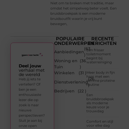
Niet om te breken met traditie, maar
omdat het simpelweg beter voelt. Een
bruidsbroekpak is een moderne
bruidsoutfit waarin je vrij kunt
bewegen,
POPULAIRE
RECENTE
ONDERWERPEN
BERICHTEN
(63
Een frisser
Aanbiedingen
toiletmoment
)
begint bij
Woning en
(36
waterreiniging
Deel jouw
Tuin
)
verhaal met
Winkelen
(31 )
Meer body in fijn
de wereld
haar met een
(26
Heb jij iets te
slimme proteïne
Dienstverlening
vertellen? Of
routine
)
ben je een
Bedrijven
(22 )
enthousiaste
Een
bruidsbroekpak
lezer die op
als moderne
zoek is naar
keuze voor je
nieuwe
trouwdag
perspectieven?
Sluit je aan bij
Comfort en stijl
voor elke dag
onze open