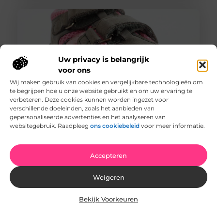
Uw privacy is belangrijk
voor ons
Wij maken gebruik van cookies en vergelijkbare technologieën om
te begrijpen hoe u onze website gebruikt en om uw ervaring te
verbeteren. Deze cookies kunnen worden ingezet voor
verschillende doeleinden, zoals het aanbieden van
Verwen Je Voeten met de Beste Pedicures in Terneuzen
gepersonaliseerde advertenties en het analyseren van
Waarom Pedicures Belangrijk Zijn Onze voeten dragen
websitegebruik. Raadpleeg
ons cookiebeleid
voor meer informatie.
ons de hele dag, elke dag. Ze verdienen het dus om
extra goed
Accepteren
Weigeren
Bekijk Voorkeuren