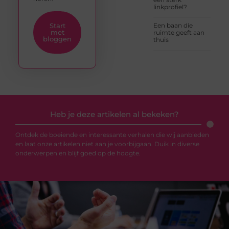
linkprofiel?
Start
Een baan die
met
ruimte geeft aan
bloggen
thuis
Heb je deze artikelen al bekeken?
Ontdek de boeiende en interessante verhalen die wij aanbieden
en laat onze artikelen niet aan je voorbijgaan. Duik in diverse
onderwerpen en blijf goed op de hoogte.