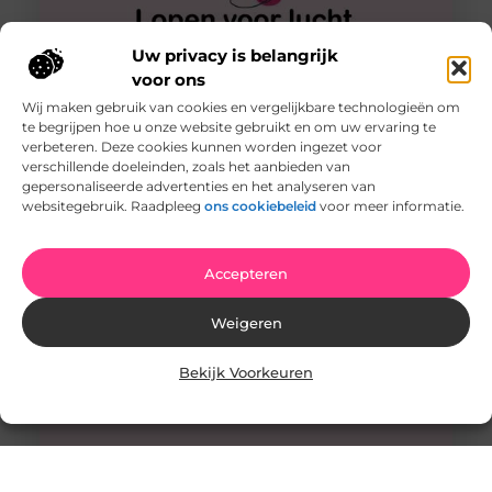
Uw privacy is belangrijk
voor ons
Wij maken gebruik van cookies en vergelijkbare technologieën om
te begrijpen hoe u onze website gebruikt en om uw ervaring te
Aan de slag met mindfulness in Apeldoorn voor
ouderen
verbeteren. Deze cookies kunnen worden ingezet voor
Ben je wat ouder en vraag jij je af of het leren over
verschillende doeleinden, zoals het aanbieden van
mindfulness in Apeldoorn zin heeft? Natuurlijk is
gepersonaliseerde advertenties en het analyseren van
websitegebruik. Raadpleeg
ons cookiebeleid
voor meer informatie.
Accepteren
Weigeren
Bekijk Voorkeuren
Hypnotherapie in Amersfoort