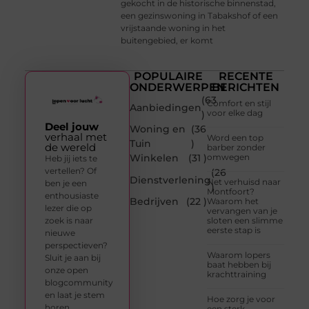
gekocht in de historische binnenstad,
een gezinswoning in Tabakshof of een
vrijstaande woning in het
buitengebied, er komt
POPULAIRE
RECENTE
ONDERWERPEN
BERICHTEN
(63
Comfort en stijl
Aanbiedingen
voor elke dag
)
Deel jouw
Woning en
(36
verhaal met
Word een top
Tuin
)
de wereld
barber zonder
Winkelen
(31 )
omwegen
Heb jij iets te
vertellen? Of
(26
Dienstverlening
Net verhuisd naar
ben je een
)
Montfoort?
enthousiaste
Bedrijven
(22 )
Waarom het
lezer die op
vervangen van je
zoek is naar
sloten een slimme
eerste stap is
nieuwe
perspectieven?
Waarom lopers
Sluit je aan bij
baat hebben bij
onze open
krachttraining
blogcommunity
en laat je stem
Hoe zorg je voor
horen.
een sterk