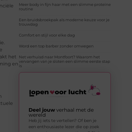
Meer body in fijn haar met een slimme proteïne
nciële
routine
Een bruidsbroekpak als moderne keuze voor je
trouwdag
Comfort en stijl voor elke dag
ie.
Word een top barber zonder omwegen
le
akt het
Net verhuisd naar Montfoort? Waarom het
vervangen van je sloten een slimme eerste stap
eming en
is
n
ctuele
Deel jouw
verhaal met de
wereld
Heb jij iets te vertellen? Of ben je
een enthousiaste lezer die op zoek