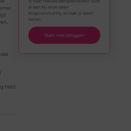
is naar nieuwe perspectieven? Sluit
ke
je aan bij onze open
nemer
blogcommunity en laat je stem
ijd
horen.
ven,
Start met bloggen
 dat
d
ig hebt