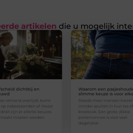
erde artikelen
die u mogelijk int
fscheid dichtbij en
Waarom een pasjeshoud
ouwd
slimme keuze is voor elk
r iemand overlijdt, komt
Steeds meer mensen kiezen
l op nabestaanden af. Naast
minder spullen in hun tas of
driet zijn er allerlei keuzes
broekzak. Een grote, dikke
emaakt moeten worden.
portemonnee is voor veel
dagelijkse