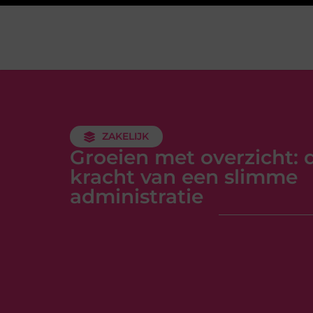
ZAKELIJK
Groeien met overzicht: 
kracht van een slimme
administratie