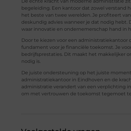
De echte kracht van moderne administratie zit
begeleiding. Een kantoor dat zowel verstand hee
het beste van twee werelden. Je profiteert van a
deskundig advies wanneer je dat nodig hebt. D
waar innovatie en ondernemerschap hand in 
Door te kiezen voor een administratiekantoor da
fundament voor je financiële toekomst. Je voork
bedrijfsprestaties. Dit maakt het makkelijker o
nodig is.
De juiste ondersteuning op het juiste momen
administratiekantoor in Eindhoven en de kracht 
administratie verandert van een verplichting i
om met vertrouwen de toekomst tegemoet te