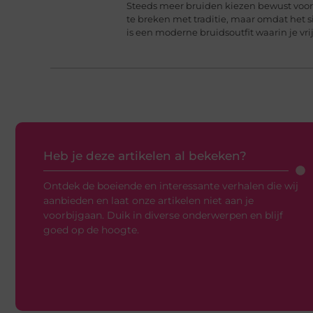
Steeds meer bruiden kiezen bewust voor 
te breken met traditie, maar omdat het 
is een moderne bruidsoutfit waarin je vr
Heb je deze artikelen al bekeken?
Ontdek de boeiende en interessante verhalen die wij
aanbieden en laat onze artikelen niet aan je
voorbijgaan. Duik in diverse onderwerpen en blijf
goed op de hoogte.