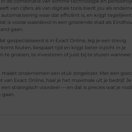
 in de combinatie van slimme technologie en persoonlij
ft van cijfers als van digitale tools biedt jou als onder
utomatisering waar dat efficiënt is, en krijgt tegelijkert
at is vooral waardevol in een groeiende stad als Eindho
hand gaan.
t gespecialiseerd is in Exact Online, leg je een stevig
omt fouten, bespaart tijd en krijgt beter inzicht in je
m te groeien, te investeren of juist bij te sturen wanneer
t maakt ondernemen een stuk zorgelozer. Met een goe
van Exact Online, haal je het maximale uit je bedrijf. Je
n een strategisch voordeel — en dat is precies wat je nod
 gaan.