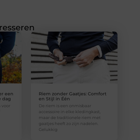
eresseren
er een
Riem zonder Gaatjes: Comfort
e dag
en Stijl in Één
 voor
De riem is een onmisbaar
accessoire in elke kledingkast,
maar de traditionele riem met
gaatjes heeft zo zijn nadelen.
Gelukkig