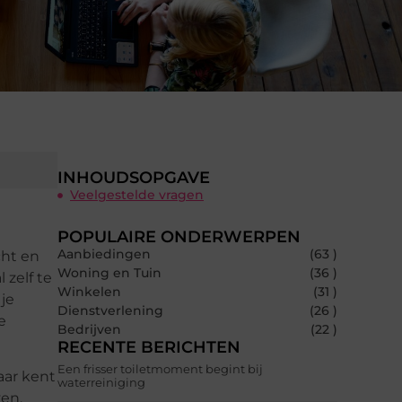
INHOUDSOPGAVE
Veelgestelde vragen
POPULAIRE ONDERWERPEN
Aanbiedingen
(63 )
cht en
Woning en Tuin
(36 )
 zelf te
Winkelen
(31 )
 je
Dienstverlening
(26 )
e
Bedrijven
(22 )
RECENTE BERICHTEN
Een frisser toiletmoment begint bij
aar kent
waterreiniging
ven.