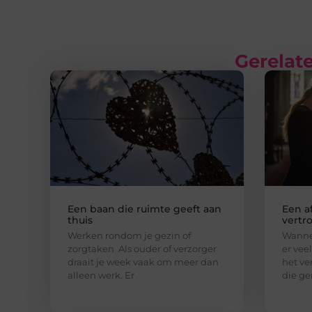
Gerelate
Een baan die ruimte geeft aan
Een a
thuis
vertr
Werken rondom je gezin of
Wannee
zorgtaken Als ouder of verzorger
er vee
draait je week vaak om meer dan
het ver
alleen werk. Er
die g