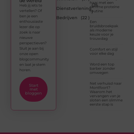
de wereld
haar met een
(26
Heb jij iets te
slimme proteïne
Dienstverlening
vertellen? Of
routine
)
ben je een
Bedrijven
(22 )
enthousiaste
Een
bruidsbroekpak
lezer die op
als moderne
zoek is naar
keuze voor je
nieuwe
trouwdag
perspectieven?
Sluit je aan bij
Comfort en stijl
voor elke dag
onze open
blogcommunity
Word een top
en laat je stem
barber zonder
horen.
omwegen
Net verhuisd naar
Start
Montfoort?
met
Waarom het
bloggen
vervangen van je
sloten een slimme
eerste stap is