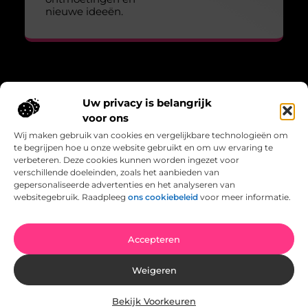
nieuwe ideeën.
Over Lopen voor lucht
Uw privacy is belangrijk
“Adem, wandel, leef – verhalen die bewegen.”
voor ons
Lopenvoorlucht.nl biedt blogs en artikelen over bewust leven,
Wij maken gebruik van cookies en vergelijkbare technologieën om
frisse gedachten en de kracht van beweging in het dagelijks
te begrijpen hoe u onze website gebruikt en om uw ervaring te
bestaan.
verbeteren. Deze cookies kunnen worden ingezet voor
verschillende doeleinden, zoals het aanbieden van
Bericht categorie
gepersonaliseerde advertenties en het analyseren van
websitegebruik. Raadpleeg
ons cookiebeleid
voor meer informatie.
Onze informatie
Accepteren
Backlinks kopen Nederland: wat je moet weten voordat je een keuze maakt
Geld verdienen met links: hoe jij links kunt inzetten als inkomstenbron
Weigeren
Bekijk Voorkeuren
Website index
Cookiebeleid (EU)