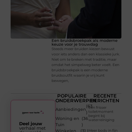
Een bruidsbroekpak als moderne
keuze voor je trouwdag
Steeds meer bruiden kiezen bewust
voor iets anders dan een klassieke jurk.
Niet om te breken met traditie, maar
omdat het simpelweg beter voelt. Een
bruidsbroekpak is een moderne
bruidsoutfit waarin je vrij kunt
bewegen,
POPULAIRE
RECENTE
ONDERWERPEN
BERICHTEN
(63
Een frisser
Aanbiedingen
toiletmoment
)
begint bij
Woning en
(36
waterreiniging
Deel jouw
Tuin
)
verhaal met
Winkelen
(31 )
Meer body in fijn