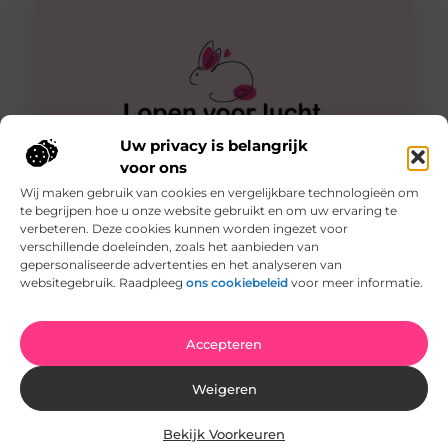
Uw privacy is belangrijk
voor ons
Wij maken gebruik van cookies en vergelijkbare technologieën om
te begrijpen hoe u onze website gebruikt en om uw ervaring te
Aan de slag met mindfulness in Apeldoorn voor
ouderen
verbeteren. Deze cookies kunnen worden ingezet voor
Ben je wat ouder en vraag jij je af of het leren over
verschillende doeleinden, zoals het aanbieden van
mindfulness in Apeldoorn zin heeft? Natuurlijk is
gepersonaliseerde advertenties en het analyseren van
websitegebruik. Raadpleeg
ons cookiebeleid
voor meer informatie.
Accepteren
Weigeren
Bekijk Voorkeuren