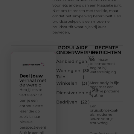
voor iets anders dan een klassieke jurk.
Niet om te breken met traditie, maar
omdat het simpelweg beter voelt. Een
bruidsbroekpak is een moderne
bruidsoutfit waarin je vrij kunt
bewegen,
POPULAIRE
RECENTE
ONDERWERPEN
BERICHTEN
(63
Een frisser
Aanbiedingen
toiletmoment
)
begint bij
Woning en
(36
waterreiniging
Deel jouw
Tuin
)
verhaal met
Winkelen
(31 )
Meer body in fijn
de wereld
haar met een
(26
Heb jij iets te
slimme proteïne
Dienstverlening
vertellen? Of
routine
)
ben je een
Bedrijven
(22 )
enthousiaste
Een
bruidsbroekpak
lezer die op
als moderne
zoek is naar
keuze voor je
nieuwe
trouwdag
perspectieven?
Sluit je aan bij
Comfort en stijl