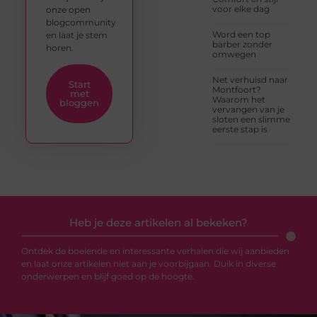
voor elke dag
onze open
blogcommunity
Word een top
en laat je stem
barber zonder
horen.
omwegen
Net verhuisd naar
Start
Montfoort?
met
Waarom het
bloggen
vervangen van je
sloten een slimme
eerste stap is
Heb je deze artikelen al bekeken?
Ontdek de boeiende en interessante verhalen die wij aanbieden
en laat onze artikelen niet aan je voorbijgaan. Duik in diverse
onderwerpen en blijf goed op de hoogte.