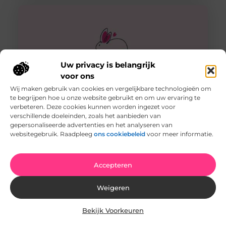
Uw privacy is belangrijk
voor ons
Wij maken gebruik van cookies en vergelijkbare technologieën om
te begrijpen hoe u onze website gebruikt en om uw ervaring te
verbeteren. Deze cookies kunnen worden ingezet voor
Snel een schoon huis door schoonmaakbedrijf in
verschillende doeleinden, zoals het aanbieden van
Enschede
gepersonaliseerde advertenties en het analyseren van
Een schoonmaakbedrijf in Enschede kan je goed helpen
websitegebruik. Raadpleeg
ons cookiebeleid
voor meer informatie.
met je huis super schoon maken. Ze kunnen wekelijks
bij je langs
Accepteren
Weigeren
Bekijk Voorkeuren