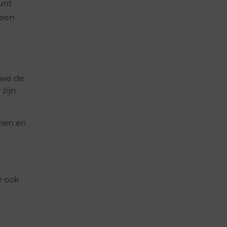
kunt
 een
 we de
zijn
rmen en
r ook