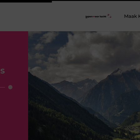
Maak 
s