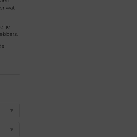
lden,
der wat
l je
ebbers.
de
▼
▼