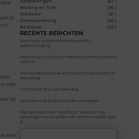
Aanbiedingen
(63 )
lijke
Woning en Tuin
(36 )
Winkelen
(31 )
van je
Dienstverlening
(26 )
 hun
Bedrijven
(22 )
RECENTE BERICHTEN
Een frisser toiletmoment begint bij
waterreiniging
Meer body in fijn haar met een slimme proteïne
routine
Een bruidsbroekpak als moderne keuze voor je
oute
trouwdag
er het
Comfort en stijl voor elke dag
neer de
Word een top barber zonder omwegen
Net verhuisd naar Montfoort? Waarom het
vervangen van je sloten een slimme eerste stap
is
t
aar een