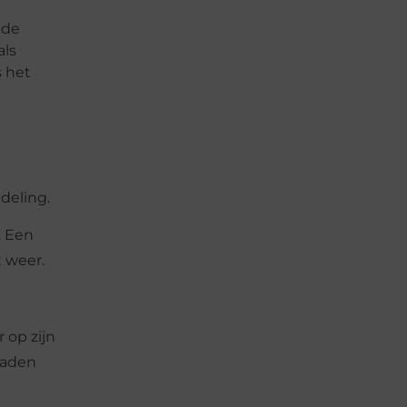
 de
als
s het
e
deling.
. Een
 weer.
 op zijn
paden