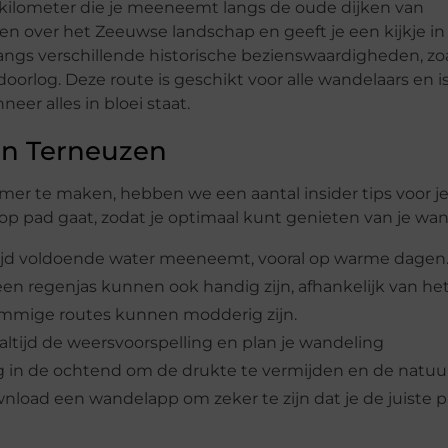
 kilometer die je meeneemt langs de oude dijken van
en over het Zeeuwse landschap en geeft je een kijkje in
ngs verschillende historische bezienswaardigheden, zo
rlog. Deze route is geschikt voor alle wandelaars en i
eer alles in bloei staat.
 in Terneuzen
r te maken, hebben we een aantal insider tips voor j
op pad gaat, zodat je optimaal kunt genieten van je wan
altijd voldoende water meeneemt, vooral op warme dagen
n regenjas kunnen ook handig zijn, afhankelijk van het
ommige routes kunnen modderig zijn.
k altijd de weersvoorspelling en plan je wandeling
 in de ochtend om de drukte te vermijden en de natuur
ownload een wandelapp om zeker te zijn dat je de juiste 