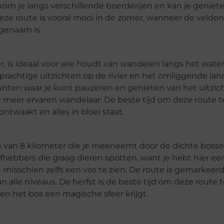
m je langs verschillende boerderijen en kan je geniet
eze route is vooral mooi in de zomer, wanneer de velden
genaam is.
r, is ideaal voor wie houdt van wandelen langs het wate
prachtige uitzichten op de rivier en het omliggende lan
nten waar je kunt pauzeren en genieten van het uitzic
de meer ervaren wandelaar. De beste tijd om deze route t
ntwaakt en alles in bloei staat.
e van 8 kilometer die je meeneemt door de dichte boss
efhebbers die graag dieren spotten, want je hebt hier e
 misschien zelfs een vos te zien. De route is gemarkeer
n alle niveaus. De herfst is de beste tijd om deze route 
n het bos een magische sfeer krijgt.