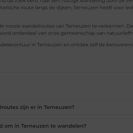
e nu op zoek bent naar een rustige wandeling door de ve
storische route langs de dijken, Terneuzen heeft voor ie
de mooie wandelroutes van Terneuzen te verkennen. Dee
 word onderdeel van onze gemeenschap van natuurliefh
ndelavontuur in Terneuzen en ontdek zelf de betoveren
outes zijn er in Terneuzen?
ijd om in Terneuzen te wandelen?