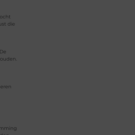
tocht
st die
 De
houden.
ieren
temming