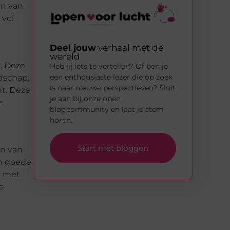
en van
 vol
Deel jouw
verhaal met de
wereld
r. Deze
Heb jij iets te vertellen? Of ben je
een enthousiaste lezer die op zoek
dschap.
is naar nieuwe perspectieven? Sluit
ht. Deze
je aan bij onze open
e
blogcommunity en laat je stem
horen.
Start met bloggen
en van
en goede
d met
te