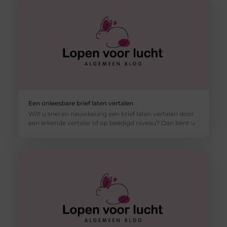
Een onleesbare brief laten vertalen
Wilt u snel en nauwkeurig een brief laten vertalen door
een erkende vertaler of op beëdigd niveau? Dan bent u