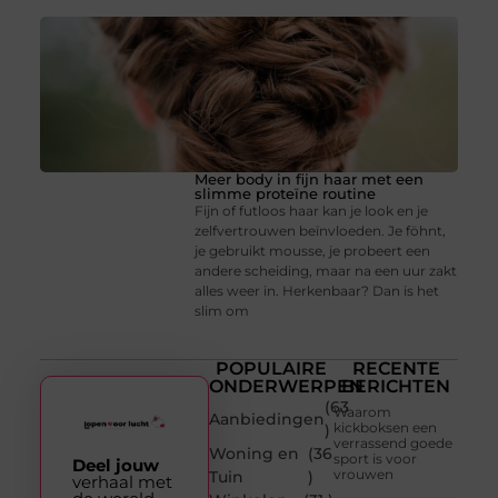
Meer body in fijn haar met een
slimme proteïne routine
Fijn of futloos haar kan je look en je
zelfvertrouwen beïnvloeden. Je föhnt,
je gebruikt mousse, je probeert een
andere scheiding, maar na een uur zakt
alles weer in. Herkenbaar? Dan is het
slim om
POPULAIRE
RECENTE
ONDERWERPEN
BERICHTEN
(63
Waarom
Aanbiedingen
kickboksen een
)
verrassend goede
Woning en
(36
sport is voor
Deel jouw
vrouwen
Tuin
)
verhaal met