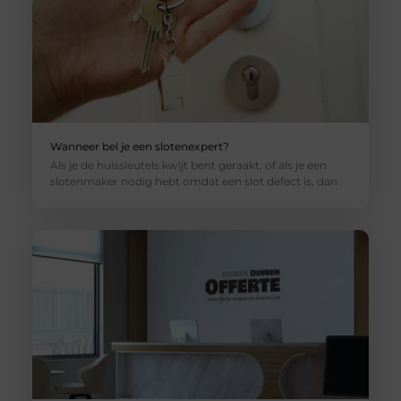
Wanneer bel je een slotenexpert?
Als je de huissleutels kwijt bent geraakt, of als je een
slotenmaker nodig hebt omdat een slot defect is, dan