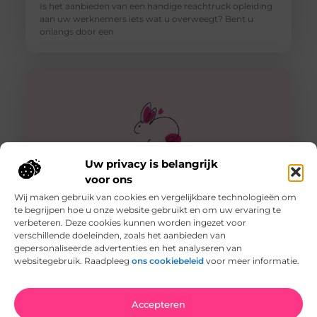
Is het aanbieden van een handige reachtruck opleiding
aan uw werknemers iets wat u overweegt? Bent u
onlangs door een
Uw privacy is belangrijk
voor ons
Wij maken gebruik van cookies en vergelijkbare technologieën om
te begrijpen hoe u onze website gebruikt en om uw ervaring te
verbeteren. Deze cookies kunnen worden ingezet voor
Gebruik herbruikbare rietjes zonder zorgen
verschillende doeleinden, zoals het aanbieden van
Nu de tijd van zomerse drankjes weer is aangebroken, is
gepersonaliseerde advertenties en het analyseren van
het tijd om het herbruikbare rietje in de schijnwerpers
websitegebruik. Raadpleeg
ons cookiebeleid
voor meer informatie.
te
Accepteren