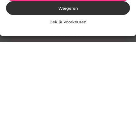
Weigeren
Bekijk Voorkeuren
RVS rietjes gebruiken kan nu anders
Cafés, wegrestaurants en fastfood restaurants maken
vaak gebruik van plastic rietjes. Iets wat hartstikke
slecht is voor het milieu. Want