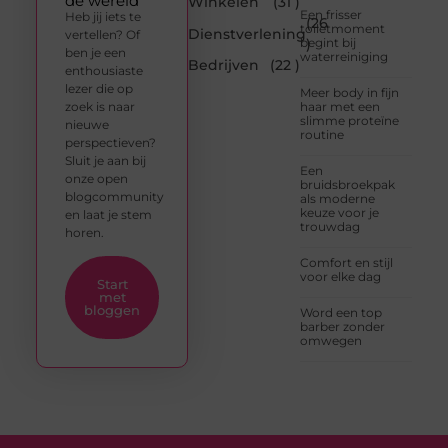
de wereld
Winkelen
(31 )
Een frisser
Heb jij iets te
(26
toiletmoment
Dienstverlening
vertellen? Of
begint bij
)
ben je een
waterreiniging
Bedrijven
(22 )
enthousiaste
lezer die op
Meer body in fijn
zoek is naar
haar met een
slimme proteïne
nieuwe
routine
perspectieven?
Sluit je aan bij
Een
onze open
bruidsbroekpak
blogcommunity
als moderne
keuze voor je
en laat je stem
trouwdag
horen.
Comfort en stijl
voor elke dag
Start
met
bloggen
Word een top
barber zonder
omwegen