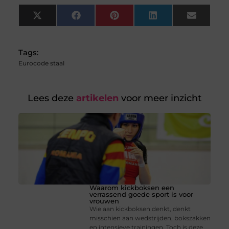
X
Facebook
Pinterest
LinkedIn
Email
(Twitter)
Tags:
Eurocode staal
Lees deze
artikelen
voor meer inzicht
Waarom kickboksen een
verrassend goede sport is voor
vrouwen
Wie aan kickboksen denkt, denkt
misschien aan wedstrijden, bokszakken
en intensieve trainingen. Toch is deze