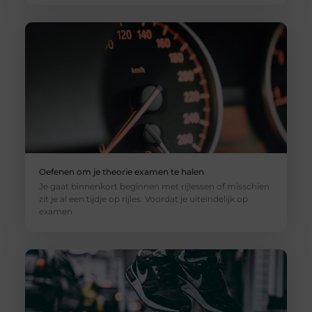
Oefenen om je theorie examen te halen
Je gaat binnenkort beginnen met rijlessen of misschien
zit je al een tijdje op rijles. Voordat je uiteindelijk op
examen