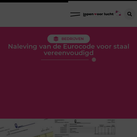
BEDRIJVEN
Naleving van de Eurocode voor staal
vereenvoudigd