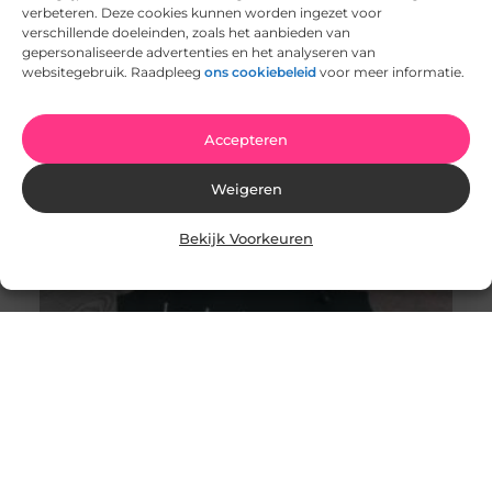
verbeteren. Deze cookies kunnen worden ingezet voor
verschillende doeleinden, zoals het aanbieden van
Wat te doen bij piekergedrag?
gepersonaliseerde advertenties en het analyseren van
Het begrip ‘piekeren’ wordt vaak omschreven als het
websitegebruik. Raadpleeg
ons cookiebeleid
voor meer informatie.
ervaren van negatieve gevoelens en gedachten als
gevolg van een langdurige periode
Accepteren
Weigeren
Bekijk Voorkeuren
Uithangborden bestellen bij de Naambordenspecialist
Een naambord bij uw bedrijf of winkel zorgt ervoor dat
het pand extra opvalt. Helemaal opvallend en extra
mooi is