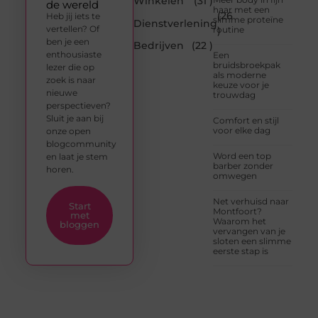
Winkelen
(31 )
de wereld
haar met een
(26
Heb jij iets te
slimme proteïne
Dienstverlening
vertellen? Of
routine
)
ben je een
Bedrijven
(22 )
enthousiaste
Een
bruidsbroekpak
lezer die op
als moderne
zoek is naar
keuze voor je
nieuwe
trouwdag
perspectieven?
Sluit je aan bij
Comfort en stijl
voor elke dag
onze open
blogcommunity
Word een top
en laat je stem
barber zonder
horen.
omwegen
Net verhuisd naar
Start
Montfoort?
met
Waarom het
bloggen
vervangen van je
sloten een slimme
eerste stap is