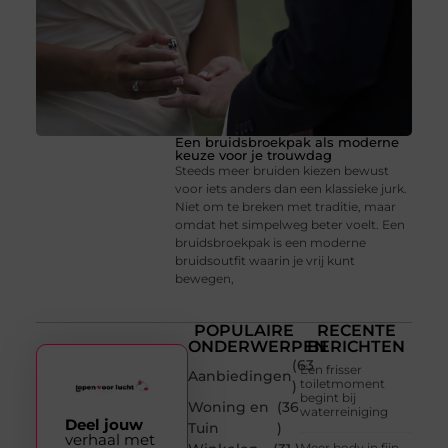
Een bruidsbroekpak als moderne
keuze voor je trouwdag
Steeds meer bruiden kiezen bewust
voor iets anders dan een klassieke jurk.
Niet om te breken met traditie, maar
omdat het simpelweg beter voelt. Een
bruidsbroekpak is een moderne
bruidsoutfit waarin je vrij kunt
bewegen,
POPULAIRE
RECENTE
ONDERWERPEN
BERICHTEN
(63
Een frisser
Aanbiedingen
toiletmoment
)
begint bij
Woning en
(36
waterreiniging
Deel jouw
Tuin
)
verhaal met
Meer body in fijn