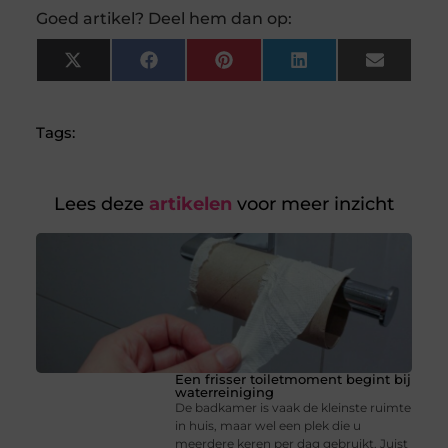
Goed artikel? Deel hem dan op:
X
Facebook
Pinterest
LinkedIn
Email
(Twitter)
Tags:
Lees deze
artikelen
voor meer inzicht
Een frisser toiletmoment begint bij
waterreiniging
De badkamer is vaak de kleinste ruimte
in huis, maar wel een plek die u
meerdere keren per dag gebruikt. Juist