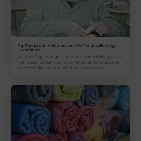
Top Tandarts in Helmond voor Uw Tandheelkundige
Gezondheid
Waarom Regelmatige Tandartsbezoeken Belangrijk Zijn
Het is geen geheim dat regelmatige tandartsbezoeken
essentieel zijn voor het behoud van een goede