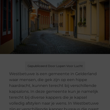
Gepubliceerd Door Lopen Voor Lucht
Westbetuwe is een gemeente in Gelderland
waar mensen, die gek zijn op een hippe
haardracht, kunnen terecht bij verschillende
kapsalons. In deze gemeente kun je namelijk
terecht bij diverse kappers die je kapsel
volledig afstylen naar je wens. In Westbetuwe
zijn er verschillende kapper bureaus die naast