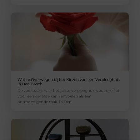
Wat te Overwegen bij het Kiezen van een Verpleeghuis
in Den Bosch
De zoektocht naar het juiste verpleeghuis voor uzelf of
voor een geliefde kan aanvoelen als een
ontmoedigende taak. In Den