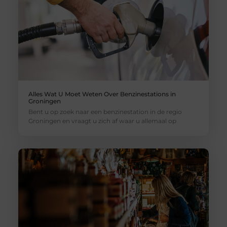
Alles Wat U Moet Weten Over Benzinestations in
Groningen
Bent u op zoek naar een benzinestation in de regio
Groningen en vraagt u zich af waar u allemaal op