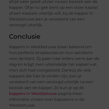
altijd weer goed uitziet na een bezoek aan de
kapper. Of je nu gek bent op een stoer kapsel
of een klassiek uiterlijk wilt, bij de kapper in
Westbetuwe ben je verzekerd van een
verzorgd uiterlijk.
Conclusie
Kappers in Westbetuwe staan bekend om
hun perfecte knipbeuzes en hun aandacht
voor de klant. Zij gaan naar ieders wens aan de
slag en krijgt men uiteindelijk het kapsel wat
men zich had voorgesteld. Dankzij de vele
kappers die hier te vinden zijn, ben je
verzekerd van een verzorgd uiterlijk na een
bezoek aan de kapper. Zo kun je op de
kappers in Westbetuwe
pagina meer
informatie vinden over kapsalons in de
Westbetuwe.