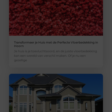
Transformeer je Huis met de Perfecte Vloerbedekking in
Hoorn
Je huis is je toevluchtsoord, en de juiste vloerbedekking
kan een wereld van verschil maken. Of je nu een
gezellige