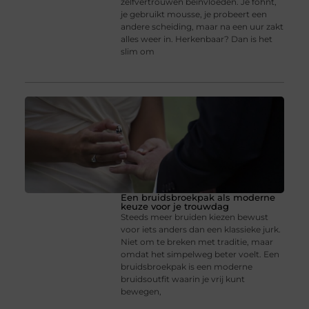
zelfvertrouwen beïnvloeden. Je föhnt,
je gebruikt mousse, je probeert een
andere scheiding, maar na een uur zakt
alles weer in. Herkenbaar? Dan is het
slim om
Een bruidsbroekpak als moderne
keuze voor je trouwdag
Steeds meer bruiden kiezen bewust
voor iets anders dan een klassieke jurk.
Niet om te breken met traditie, maar
omdat het simpelweg beter voelt. Een
bruidsbroekpak is een moderne
bruidsoutfit waarin je vrij kunt
bewegen,