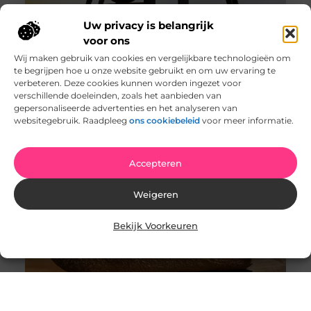
Uw privacy is belangrijk
voor ons
Wij maken gebruik van cookies en vergelijkbare technologieën om
te begrijpen hoe u onze website gebruikt en om uw ervaring te
verbeteren. Deze cookies kunnen worden ingezet voor
verschillende doeleinden, zoals het aanbieden van
Woninginrichting in Tilburg: Waar Moet U Op Letten?
gepersonaliseerde advertenties en het analyseren van
Het inrichten van een woning is een spannende en
websitegebruik. Raadpleeg
ons cookiebeleid
voor meer informatie.
creatieve uitdaging, ongeacht of u een nieuwe bewoner
bent van Tilburg
Accepteren
Weigeren
Bekijk Voorkeuren