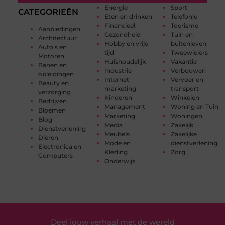
Energie
Sport
CATEGORIEËN
Eten en drinken
Telefonie
Financieel
Toerisme
Aanbiedingen
Gezondheid
Tuin en
Architectuur
Hobby en vrije
buitenleven
Auto’s en
tijd
Tweewielers
Motoren
Huishoudelijk
Vakantie
Banen en
Industrie
Verbouwen
opleidingen
Internet
Vervoer en
Beauty en
marketing
transport
verzorging
Kinderen
Winkelen
Bedrijven
Management
Woning en Tuin
Bloemen
Marketing
Woningen
Blog
Media
Zakelijk
Dienstverlening
Meubels
Zakelijke
Dieren
Mode en
dienstverlening
Electronica en
Kleding
Zorg
Computers
Onderwijs
Deel jouw verhaal met de wereld