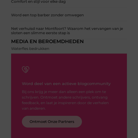
Comfort en stijl voor elke dag
Word een top barber zonder omwegen
Net verhuisd naar Montfoort? Waarom het vervangen van je
sloten een slimme eerste stap is
MEDIA EN BEROEMDHEDEN
Waterfles bedrukken
Word deel van een actieve blogcommunity
Bij ons krijg je meer dan alleen een plek om te
schrijven. Ontmoet andere schrijvers, ontvang
feedback, en laat je inspireren door de verhalen
van anderen.
Ontmoet Onze Partners