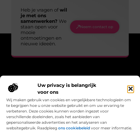
Heb je vragen of
wil
je met ons
samenwerken?
We
staan open voor
Neem contact op
mooie
ontmoetingen en
nieuwe ideeën.
Over Lopen voor lucht
Uw privacy is belangrijk
“Adem, wandel, leef – verhalen die bewegen.”
voor ons
Lopenvoorlucht.nl biedt blogs en artikelen over bewust leven,
Wij maken gebruik van cookies en vergelijkbare technologieën om
frisse gedachten en de kracht van beweging in het dagelijks
te begrijpen hoe u onze website gebruikt en om uw ervaring te
bestaan.
verbeteren. Deze cookies kunnen worden ingezet voor
verschillende doeleinden, zoals het aanbieden van
Bericht categorie
gepersonaliseerde advertenties en het analyseren van
websitegebruik. Raadpleeg
ons cookiebeleid
voor meer informatie.