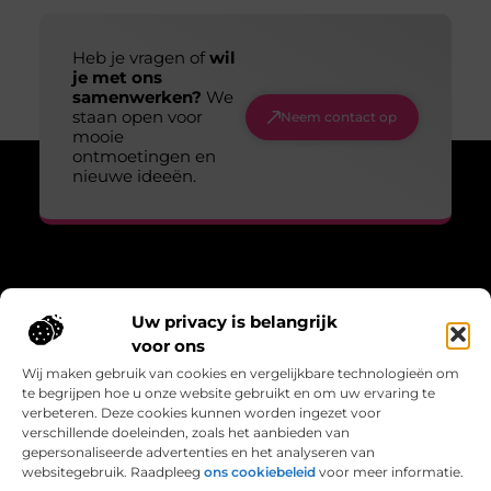
Heb je vragen of
wil
je met ons
samenwerken?
We
staan open voor
Neem contact op
mooie
ontmoetingen en
nieuwe ideeën.
Over Lopen voor lucht
Uw privacy is belangrijk
“Adem, wandel, leef – verhalen die bewegen.”
voor ons
Lopenvoorlucht.nl biedt blogs en artikelen over bewust leven,
Wij maken gebruik van cookies en vergelijkbare technologieën om
frisse gedachten en de kracht van beweging in het dagelijks
te begrijpen hoe u onze website gebruikt en om uw ervaring te
bestaan.
verbeteren. Deze cookies kunnen worden ingezet voor
verschillende doeleinden, zoals het aanbieden van
Bericht categorie
gepersonaliseerde advertenties en het analyseren van
websitegebruik. Raadpleeg
ons cookiebeleid
voor meer informatie.