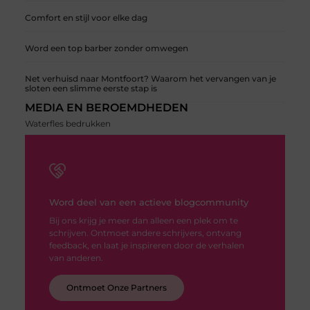
Comfort en stijl voor elke dag
Word een top barber zonder omwegen
Net verhuisd naar Montfoort? Waarom het vervangen van je
sloten een slimme eerste stap is
MEDIA EN BEROEMDHEDEN
Waterfles bedrukken
Word deel van een actieve blogcommunity
Bij ons krijg je meer dan alleen een plek om te
schrijven. Ontmoet andere schrijvers, ontvang
feedback, en laat je inspireren door de verhalen
van anderen.
Ontmoet Onze Partners