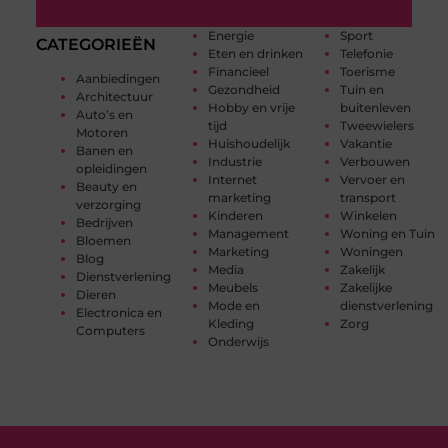
Energie
Sport
CATEGORIEËN
Eten en drinken
Telefonie
Financieel
Toerisme
Aanbiedingen
Gezondheid
Tuin en
Architectuur
Hobby en vrije
buitenleven
Auto’s en
tijd
Tweewielers
Motoren
Huishoudelijk
Vakantie
Banen en
Industrie
Verbouwen
opleidingen
Internet
Vervoer en
Beauty en
marketing
transport
verzorging
Kinderen
Winkelen
Bedrijven
Management
Woning en Tuin
Bloemen
Marketing
Woningen
Blog
Media
Zakelijk
Dienstverlening
Meubels
Zakelijke
Dieren
Mode en
dienstverlening
Electronica en
Kleding
Zorg
Computers
Onderwijs