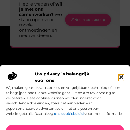
Heb je vragen of
wil
je met ons
samenwerken?
We
staan open voor
Neem contact op
mooie
ontmoetingen en
nieuwe ideeën.
Over Lopen voor lucht
Uw privacy is belangrijk
“Adem, wandel, leef – verhalen die bewegen.”
voor ons
Lopenvoorlucht.nl biedt blogs en artikelen over bewust leven,
Wij maken gebruik van cookies en vergelijkbare technologieën om
frisse gedachten en de kracht van beweging in het dagelijks
te begrijpen hoe u onze website gebruikt en om uw ervaring te
bestaan.
verbeteren. Deze cookies kunnen worden ingezet voor
verschillende doeleinden, zoals het aanbieden van
Bericht categorie
gepersonaliseerde advertenties en het analyseren van
websitegebruik. Raadpleeg
ons cookiebeleid
voor meer informatie.