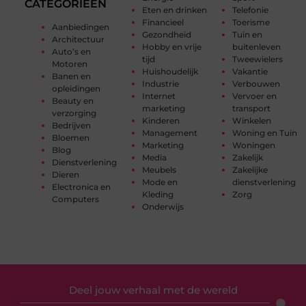
CATEGORIEËN
Eten en drinken
Telefonie
Financieel
Toerisme
Aanbiedingen
Gezondheid
Tuin en
Architectuur
Hobby en vrije
buitenleven
Auto’s en
tijd
Tweewielers
Motoren
Huishoudelijk
Vakantie
Banen en
Industrie
Verbouwen
opleidingen
Internet
Vervoer en
Beauty en
marketing
transport
verzorging
Kinderen
Winkelen
Bedrijven
Management
Woning en Tuin
Bloemen
Marketing
Woningen
Blog
Media
Zakelijk
Dienstverlening
Meubels
Zakelijke
Dieren
Mode en
dienstverlening
Electronica en
Kleding
Zorg
Computers
Onderwijs
Deel jouw verhaal met de wereld