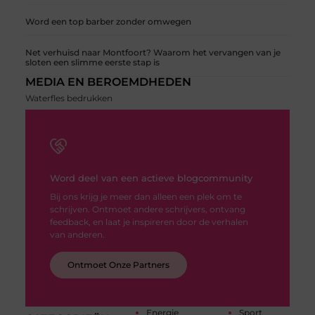
Word een top barber zonder omwegen
Net verhuisd naar Montfoort? Waarom het vervangen van je
sloten een slimme eerste stap is
MEDIA EN BEROEMDHEDEN
Waterfles bedrukken
Word deel van een actieve blogcommunity
Bij ons krijg je meer dan alleen een plek om te
schrijven. Ontmoet andere schrijvers, ontvang
feedback, en laat je inspireren door de verhalen
van anderen.
Ontmoet Onze Partners
Energie
Sport